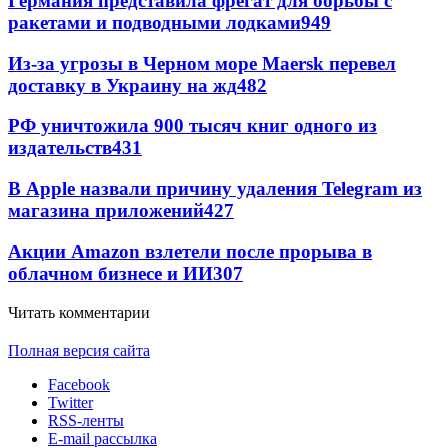
Германия представила фрегат для борьбы с
ракетами и подводными лодками
949
Из-за угрозы в Черном море Maersk перевел
доставку в Украину на жд
482
РФ уничтожила 900 тысяч книг одного из
издательств
431
В Apple назвали причину удаления Telegram из
магазина приложений
427
Акции Amazon взлетели после прорыва в
облачном бизнесе и ИИ
307
Читать комментарии
Полная версия сайта
Facebook
Twitter
RSS-ленты
E-mail рассылка