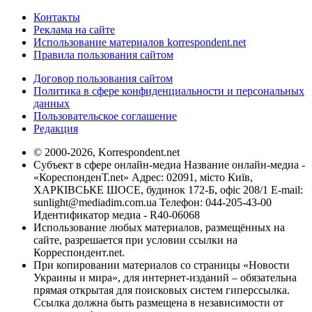
Контакты
Реклама на сайте
Использование материалов korrespondent.net
Правила пользования сайтом
Договор пользования сайтом
Политика в сфере конфиденциальности и персональных
данных
Пользовательское соглашение
Редакция
© 2000-2026, Korrespondent.net
Субъект в сфере онлайн-медиа Название онлайн-медиа -
«КореспонденТ.net» Адрес: 02091, місто Київ,
ХАРКІВСЬКЕ ШОСЕ, будинок 172-Б, офіс 208/1 E-mail:
sunlight@mediadim.com.ua
Телефон: 044-205-43-00
Идентификатор медиа - R40-06068
Использование любых материалов, размещённых на
сайте, разрешается при условии ссылки на
Корреспондент.net.
При копировании материалов со страницы «Новости
Украины и мира», для интернет-изданий – обязательна
прямая открытая для поисковых систем гиперссылка.
Ссылка должна быть размещена в независимости от