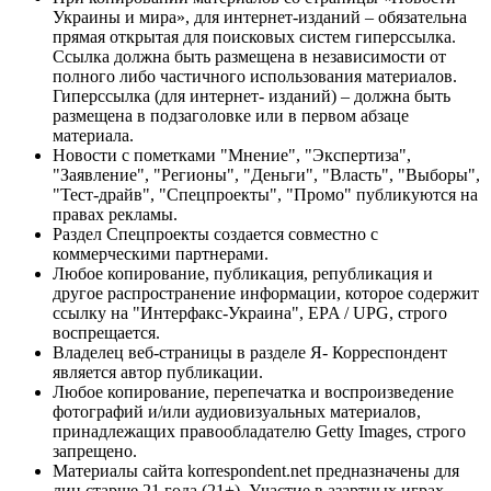
Украины и мира», для интернет-изданий – обязательна
прямая открытая для поисковых систем гиперссылка.
Ссылка должна быть размещена в независимости от
полного либо частичного использования материалов.
Гиперссылка (для интернет- изданий) – должна быть
размещена в подзаголовке или в первом абзаце
материала.
Новости с пометками "Мнение", "Экспертиза",
"Заявление", "Регионы", "Деньги", "Власть", "Выборы",
"Тест-драйв", "Спецпроекты", "Промо" публикуются на
правах рекламы.
Раздел Спецпроекты создается совместно с
коммерческими партнерами.
Любое копирование, публикация, републикация и
другое распространение информации, которое содержит
ссылку на "Интерфакс-Украина", EPA / UPG, строго
воспрещается.
Владелец веб-страницы в разделе Я- Корреспондент
является автор публикации.
Любое копирование, перепечатка и воспроизведение
фотографий и/или аудиовизуальных материалов,
принадлежащих правообладателю Getty Images, строго
запрещено.
Материалы сайта korrespondent.net предназначены для
лиц старше 21 года (21+). Участие в азартных играх