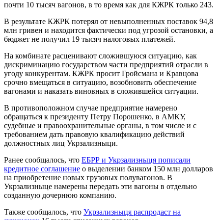
почти 10 тысяч вагонов, в то время как для КЖРК только 243.
В результате КЖРК потерял от невыполненных поставок 94,8
млн гривен и находится фактически под угрозой остановки, а
бюджет не получил 19 тысяч налоговых платежей.
На комбинате расценивают сложившуюся ситуацию, как
дискриминацию государством части предприятий отрасли в
угоду конкурентам. КЖРК просит Гройсмана и Кравцова
срочно вмещаться в ситуацию, возобновить обеспечение
вагонами и наказать виновных в сложившейся ситуации.
В противоположном случае предприятие намерено
обращаться к президенту Петру Порошенко, в АМКУ,
судебные и правоохранительные органы, в том числе и с
требованием дать правовую квалификацию действий
должностных лиц Укрзализныци.
Ранее сообщалось, что
ЕБРР и Укрзализныця пописали
кредитное соглашение
о выделении банком 150 млн долларов
на приобретение новых грузовых полувагонов. В
Укрзализныце намерены передать эти вагоны в отдельно
созданную дочернюю компанию.
Также сообщалось, что
Укрзализныця распродаст на