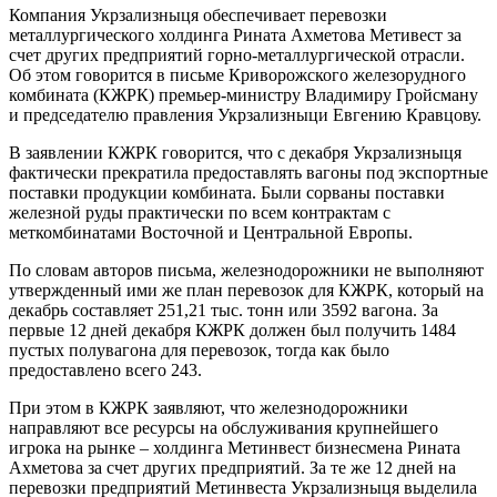
Компания Укрзализныця обеспечивает перевозки
металлургического холдинга Рината Ахметова Метивест за
счет других предприятий горно-металлургической отрасли.
Об этом говорится в письме Криворожского железорудного
комбината (КЖРК) премьер-министру Владимиру Гройсману
и председателю правления Укрзализныци Евгению Кравцову.
В заявлении КЖРК говорится, что с декабря Укрзализныця
фактически прекратила предоставлять вагоны под экспортные
поставки продукции комбината. Были сорваны поставки
железной руды практически по всем контрактам с
меткомбинатами Восточной и Центральной Европы.
По словам авторов письма, железнодорожники не выполняют
утвержденный ими же план перевозок для КЖРК, который на
декабрь составляет 251,21 тыс. тонн или 3592 вагона. За
первые 12 дней декабря КЖРК должен был получить 1484
пустых полувагона для перевозок, тогда как было
предоставлено всего 243.
При этом в КЖРК заявляют, что железнодорожники
направляют все ресурсы на обслуживания крупнейшего
игрока на рынке – холдинга Метинвест бизнесмена Рината
Ахметова за счет других предприятий. За те же 12 дней на
перевозки предприятий Метинвеста Укрзализныця выделила