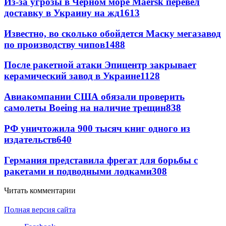
Из-за угрозы в Черном море Maersk перевел
доставку в Украину на жд
1613
Известно, во сколько обойдется Маску мегазавод
по производству чипов
1488
После ракетной атаки Эпицентр закрывает
керамический завод в Украине
1128
Авиакомпании США обязали проверить
самолеты Boeing на наличие трещин
838
РФ уничтожила 900 тысяч книг одного из
издательств
640
Германия представила фрегат для борьбы с
ракетами и подводными лодками
308
Читать комментарии
Полная версия сайта