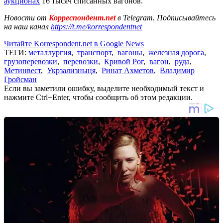
аукционах
16 тысяч списанных вагонов.
Новости от
Корреспондент.net
в Telegram. Подписывайтесь
на наш канал
https://t.me/korrespondentnet
Читайте Korrespondent.net в Google News
ТЕГИ:
металлургия
,
транспорт
,
вагоны
,
железная дорога
,
грузоперевозки
,
перевозки
,
Кривой Рог
,
вагон
,
руда
,
Метинвест
,
Укрзализныця
,
Ринат Ахметов
,
Владимир
Гройсман
Если вы заметили ошибку, выделите необходимый текст и
нажмите Ctrl+Enter, чтобы сообщить об этом редакции.