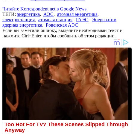
Читайте Korrespondent.net в Google News
ТЕГИ:
энергетика
,
АЭС
,
атомная энергетика
,
электростанция
,
атомная станция
,
РАЭС
,
Энергоатом
,
ядерная энергетика
,
Ровенская АЭС
Если вы заметили ошибку, выделите необходимый текст и
нажмите Ctrl+Enter, чтобы сообщить об этом редакции.