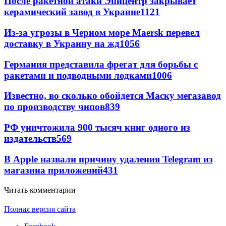
После ракетной атаки Эпицентр закрывает
керамический завод в Украине
1121
Из-за угрозы в Черном море Maersk перевел
доставку в Украину на жд
1056
Германия представила фрегат для борьбы с
ракетами и подводными лодками
1006
Известно, во сколько обойдется Маску мегазавод
по производству чипов
839
РФ уничтожила 900 тысяч книг одного из
издательств
569
В Apple назвали причину удаления Telegram из
магазина приложений
431
Читать комментарии
Полная версия сайта