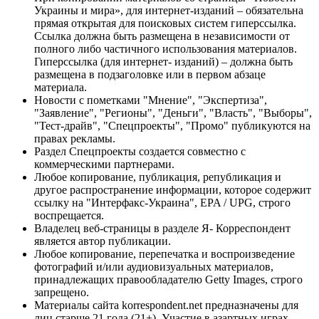
Украины и мира», для интернет-изданий – обязательна
прямая открытая для поисковых систем гиперссылка.
Ссылка должна быть размещена в независимости от
полного либо частичного использования материалов.
Гиперссылка (для интернет- изданий) – должна быть
размещена в подзаголовке или в первом абзаце
материала.
Новости с пометками "Мнение", "Экспертиза",
"Заявление", "Регионы", "Деньги", "Власть", "Выборы",
"Тест-драйв", "Спецпроекты", "Промо" публикуются на
правах рекламы.
Раздел Спецпроекты создается совместно с
коммерческими партнерами.
Любое копирование, публикация, републикация и
другое распространение информации, которое содержит
ссылку на "Интерфакс-Украина", EPA / UPG, строго
воспрещается.
Владелец веб-страницы в разделе Я- Корреспондент
является автор публикации.
Любое копирование, перепечатка и воспроизведение
фотографий и/или аудиовизуальных материалов,
принадлежащих правообладателю Getty Images, строго
запрещено.
Материалы сайта korrespondent.net предназначены для
лиц старше 21 года (21+). Участие в азартных играх