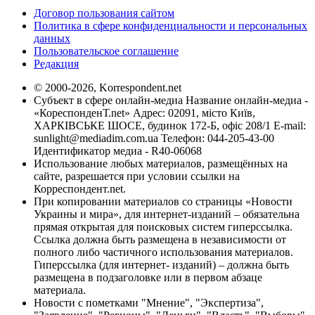
Договор пользования сайтом
Политика в сфере конфиденциальности и персональных
данных
Пользовательское соглашение
Редакция
© 2000-2026, Korrespondent.net
Субъект в сфере онлайн-медиа Название онлайн-медиа -
«КореспонденТ.net» Адрес: 02091, місто Київ,
ХАРКІВСЬКЕ ШОСЕ, будинок 172-Б, офіс 208/1 E-mail:
sunlight@mediadim.com.ua
Телефон: 044-205-43-00
Идентификатор медиа - R40-06068
Использование любых материалов, размещённых на
сайте, разрешается при условии ссылки на
Корреспондент.net.
При копировании материалов со страницы «Новости
Украины и мира», для интернет-изданий – обязательна
прямая открытая для поисковых систем гиперссылка.
Ссылка должна быть размещена в независимости от
полного либо частичного использования материалов.
Гиперссылка (для интернет- изданий) – должна быть
размещена в подзаголовке или в первом абзаце
материала.
Новости с пометками "Мнение", "Экспертиза",