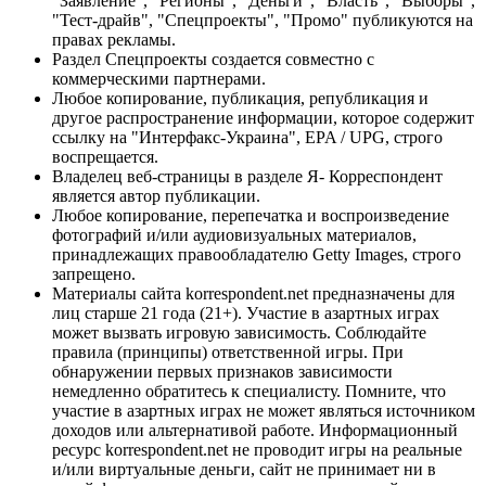
"Заявление", "Регионы", "Деньги", "Власть", "Выборы",
"Тест-драйв", "Спецпроекты", "Промо" публикуются на
правах рекламы.
Раздел Спецпроекты создается совместно с
коммерческими партнерами.
Любое копирование, публикация, републикация и
другое распространение информации, которое содержит
ссылку на "Интерфакс-Украина", EPA / UPG, строго
воспрещается.
Владелец веб-страницы в разделе Я- Корреспондент
является автор публикации.
Любое копирование, перепечатка и воспроизведение
фотографий и/или аудиовизуальных материалов,
принадлежащих правообладателю Getty Images, строго
запрещено.
Материалы сайта korrespondent.net предназначены для
лиц старше 21 года (21+). Участие в азартных играх
может вызвать игровую зависимость. Соблюдайте
правила (принципы) ответственной игры. При
обнаружении первых признаков зависимости
немедленно обратитесь к специалисту. Помните, что
участие в азартных играх не может являться источником
доходов или альтернативой работе. Информационный
ресурс korrespondent.net не проводит игры на реальные
и/или виртуальные деньги, сайт не принимает ни в