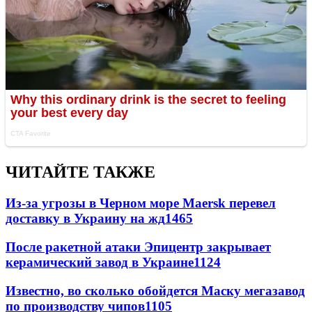
ЧИТАЙТЕ ТАКЖЕ
Из-за угрозы в Черном море Maersk перевел
доставку в Украину на жд
1465
После ракетной атаки Эпицентр закрывает
керамический завод в Украине
1124
Известно, во сколько обойдется Маску мегазавод
по производству чипов
1105