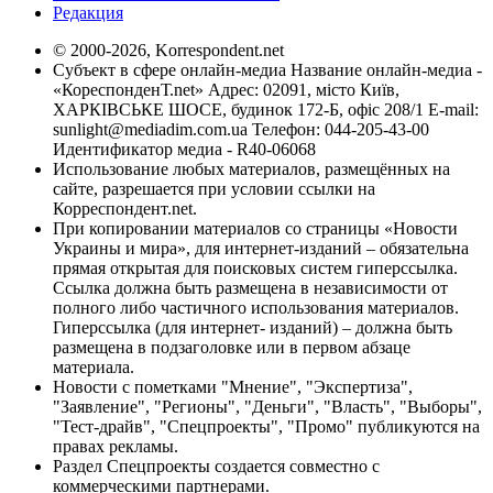
Редакция
© 2000-2026, Korrespondent.net
Субъект в сфере онлайн-медиа Название онлайн-медиа -
«КореспонденТ.net» Адрес: 02091, місто Київ,
ХАРКІВСЬКЕ ШОСЕ, будинок 172-Б, офіс 208/1 E-mail:
sunlight@mediadim.com.ua
Телефон: 044-205-43-00
Идентификатор медиа - R40-06068
Использование любых материалов, размещённых на
сайте, разрешается при условии ссылки на
Корреспондент.net.
При копировании материалов со страницы «Новости
Украины и мира», для интернет-изданий – обязательна
прямая открытая для поисковых систем гиперссылка.
Ссылка должна быть размещена в независимости от
полного либо частичного использования материалов.
Гиперссылка (для интернет- изданий) – должна быть
размещена в подзаголовке или в первом абзаце
материала.
Новости с пометками "Мнение", "Экспертиза",
"Заявление", "Регионы", "Деньги", "Власть", "Выборы",
"Тест-драйв", "Спецпроекты", "Промо" публикуются на
правах рекламы.
Раздел Спецпроекты создается совместно с
коммерческими партнерами.