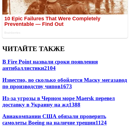
ЧИТАЙТЕ ТАКЖЕ
В Fire Point назвали сроки появления
антибаллистики
2104
Известно, во сколько обойдется Маску мегазавод
по производству чипов
1673
Из-за угрозы в Черном море Maersk перевел
доставку в Украину на жд
1388
Авиакомпании США обязали проверить
самолеты Boeing на наличие трещин
1124