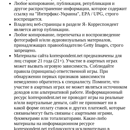
Любое копирование, публикация, републикация и
другое распространение информации, которое содержит
ссылку на "Интерфакс-Украина", EPA / UPG, строго
воспрещается.
Владелец веб-страницы в разделе Я- Корреспондент
является автор публикации.
Любое копирование, перепечатка и воспроизведение
фотографий и/или аудиовизуальных материалов,
принадлежащих правообладателю Getty Images, строго
запрещено.
Материалы сайта korrespondent.net предназначены для
лиц старше 21 года (21+). Участие в азартных играх
может вызвать игровую зависимость. Соблюдайте
правила (принципы) ответственной игры. При
обнаружении первых признаков зависимости
немедленно обратитесь к специалисту. Помните, что
участие в азартных играх не может являться источником
доходов или альтернативой работе. Информационный
ресурс korrespondent.net не проводит игры на реальные
и/или виртуальные деньги, сайт не принимает ни в
какой форме оплату ставок и других платежей, которые
связаны/могут быть связаны с азартными играми,
букмекерами или тотализаторами. Какие-либо
материалы на информационном ресурсе
korrespondent.net публикуются исключительно в