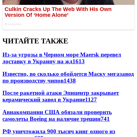
ЧИТАЙТЕ ТАКЖЕ
Из-за угрозы в Черном море Maersk перевел
доставку в Украину на жд
1613
Известно, во сколько обойдется Маску мегазавод
по производству чипов
1438
После ракетной атаки Эпицентр закрывает
керамический завод в Украине
1127
Авиакомпании США обязали проверить
самолеты Boeing на наличие трещин
741
РФ уничтожила 900 тысяч книг одного из