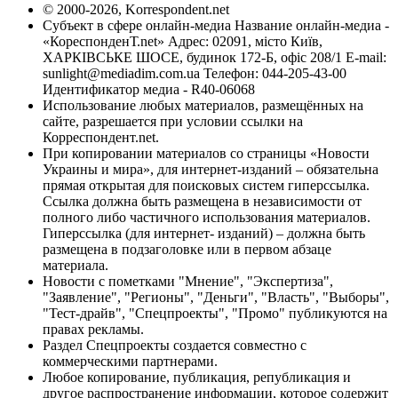
© 2000-2026, Korrespondent.net
Субъект в сфере онлайн-медиа Название онлайн-медиа -
«КореспонденТ.net» Адрес: 02091, місто Київ,
ХАРКІВСЬКЕ ШОСЕ, будинок 172-Б, офіс 208/1 E-mail:
sunlight@mediadim.com.ua
Телефон: 044-205-43-00
Идентификатор медиа - R40-06068
Использование любых материалов, размещённых на
сайте, разрешается при условии ссылки на
Корреспондент.net.
При копировании материалов со страницы «Новости
Украины и мира», для интернет-изданий – обязательна
прямая открытая для поисковых систем гиперссылка.
Ссылка должна быть размещена в независимости от
полного либо частичного использования материалов.
Гиперссылка (для интернет- изданий) – должна быть
размещена в подзаголовке или в первом абзаце
материала.
Новости с пометками "Мнение", "Экспертиза",
"Заявление", "Регионы", "Деньги", "Власть", "Выборы",
"Тест-драйв", "Спецпроекты", "Промо" публикуются на
правах рекламы.
Раздел Спецпроекты создается совместно с
коммерческими партнерами.
Любое копирование, публикация, републикация и
другое распространение информации, которое содержит