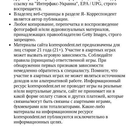
ссылку на "Интерфакс-Украина", EPA / UPG, строго
воспрещается.
Владелец веб-страницы в разделе Я- Корреспондент
является автор публикации.
Любое копирование, перепечатка и воспроизведение
фотографий и/или аудиовизуальных материалов,
принадлежащих правообладателю Getty Images, строго
запрещено.
Материалы сайта korrespondent.net предназначены для
лиц старше 21 года (21+). Участие в азартных играх
может вызвать игровую зависимость. Соблюдайте
правила (принципы) ответственной игры. При
обнаружении первых признаков зависимости
немедленно обратитесь к специалисту. Помните, что
участие в азартных играх не может являться источником
доходов или альтернативой работе. Информационный
ресурс korrespondent.net не проводит игры на реальные
и/или виртуальные деньги, сайт не принимает ни в
какой форме оплату ставок и других платежей, которые
связаны/могут быть связаны с азартными играми,
букмекерами или тотализаторами. Какие-либо
материалы на информационном ресурсе
korrespondent.net публикуются исключительно в
информационных целях.