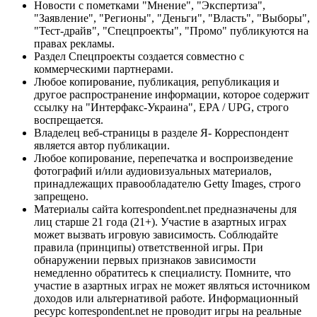
Новости с пометками "Мнение", "Экспертиза",
"Заявление", "Регионы", "Деньги", "Власть", "Выборы",
"Тест-драйв", "Спецпроекты", "Промо" публикуются на
правах рекламы.
Раздел Спецпроекты создается совместно с
коммерческими партнерами.
Любое копирование, публикация, републикация и
другое распространение информации, которое содержит
ссылку на "Интерфакс-Украина", EPA / UPG, строго
воспрещается.
Владелец веб-страницы в разделе Я- Корреспондент
является автор публикации.
Любое копирование, перепечатка и воспроизведение
фотографий и/или аудиовизуальных материалов,
принадлежащих правообладателю Getty Images, строго
запрещено.
Материалы сайта korrespondent.net предназначены для
лиц старше 21 года (21+). Участие в азартных играх
может вызвать игровую зависимость. Соблюдайте
правила (принципы) ответственной игры. При
обнаружении первых признаков зависимости
немедленно обратитесь к специалисту. Помните, что
участие в азартных играх не может являться источником
доходов или альтернативой работе. Информационный
ресурс korrespondent.net не проводит игры на реальные