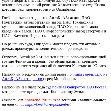
удовлетворить апелляционную жалобу ПАО АвтоКрАЗ и
оставил без изменений решение Хозяйственного суда Киева,
которым был удовлетворен иск Ощадбанка.
Госбанк взыскал за долги с АвтоКрАЗа акции ПАО
Полтавский автоагрегатный завод, ПАО Токмакский
кузнечно-штамповочный завод, ПАО Херсонский завод
карданных валов, ПАО Симферопольский завод авторулей и
ПАО "Каменец-Подольскавотагрегат.
По решению суда, Ощадбанк может продать эти активы в
рамках процедуры исполнительного производства.
Отметим, АвтоКрАЗ относится к финансово-промышленной
группе Финансы и кредит, бенефициарным владельцем
которой является украинский бизнесмен Константин Жеваго.
Напомним, несколькими днями ранее
полиция завела дело на
АвтоКрАЗ из-за долгов
перед Минобороны.
Напомним, в начале года
суд признал банкротом ЗАО Росава
,
которое также принадлежит Константину Жеваго.
Новости от
Корреспондент.net
в Telegram. Подписывайтесь
на наш канал
https://t.me/korrespondentnet