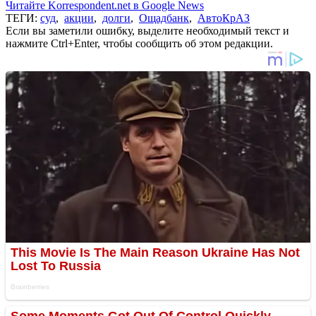
Читайте Korrespondent.net в Google News
ТЕГИ:
суд
,
акции
,
долги
,
Ощадбанк
,
АвтоКрАЗ
Если вы заметили ошибку, выделите необходимый текст и
нажмите Ctrl+Enter, чтобы сообщить об этом редакции.