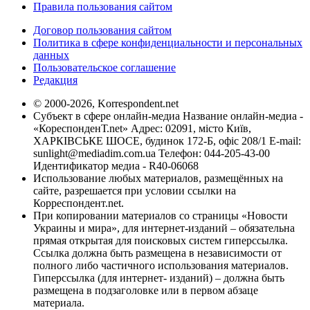
Правила пользования сайтом
Договор пользования сайтом
Политика в сфере конфиденциальности и персональных
данных
Пользовательское соглашение
Редакция
© 2000-2026, Korrespondent.net
Субъект в сфере онлайн-медиа Название онлайн-медиа -
«КореспонденТ.net» Адрес: 02091, місто Київ,
ХАРКІВСЬКЕ ШОСЕ, будинок 172-Б, офіс 208/1 E-mail:
sunlight@mediadim.com.ua
Телефон: 044-205-43-00
Идентификатор медиа - R40-06068
Использование любых материалов, размещённых на
сайте, разрешается при условии ссылки на
Корреспондент.net.
При копировании материалов со страницы «Новости
Украины и мира», для интернет-изданий – обязательна
прямая открытая для поисковых систем гиперссылка.
Ссылка должна быть размещена в независимости от
полного либо частичного использования материалов.
Гиперссылка (для интернет- изданий) – должна быть
размещена в подзаголовке или в первом абзаце
материала.