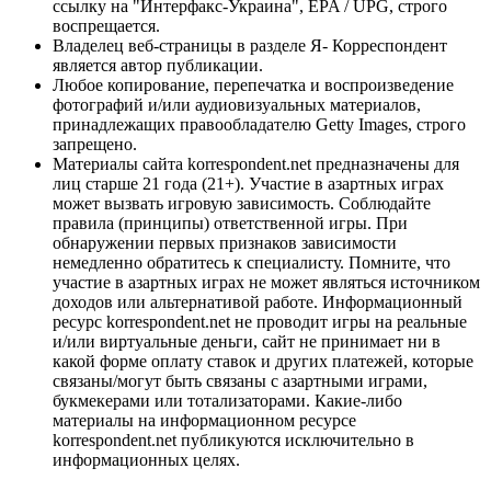
ссылку на "Интерфакс-Украина", EPA / UPG, строго
воспрещается.
Владелец веб-страницы в разделе Я- Корреспондент
является автор публикации.
Любое копирование, перепечатка и воспроизведение
фотографий и/или аудиовизуальных материалов,
принадлежащих правообладателю Getty Images, строго
запрещено.
Материалы сайта korrespondent.net предназначены для
лиц старше 21 года (21+). Участие в азартных играх
может вызвать игровую зависимость. Соблюдайте
правила (принципы) ответственной игры. При
обнаружении первых признаков зависимости
немедленно обратитесь к специалисту. Помните, что
участие в азартных играх не может являться источником
доходов или альтернативой работе. Информационный
ресурс korrespondent.net не проводит игры на реальные
и/или виртуальные деньги, сайт не принимает ни в
какой форме оплату ставок и других платежей, которые
связаны/могут быть связаны с азартными играми,
букмекерами или тотализаторами. Какие-либо
материалы на информационном ресурсе
korrespondent.net публикуются исключительно в
информационных целях.