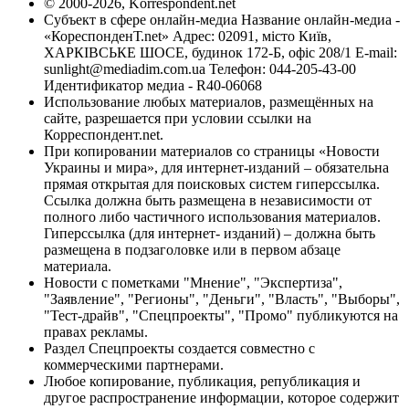
© 2000-2026, Korrespondent.net
Субъект в сфере онлайн-медиа Название онлайн-медиа -
«КореспонденТ.net» Адрес: 02091, місто Київ,
ХАРКІВСЬКЕ ШОСЕ, будинок 172-Б, офіс 208/1 E-mail:
sunlight@mediadim.com.ua
Телефон: 044-205-43-00
Идентификатор медиа - R40-06068
Использование любых материалов, размещённых на
сайте, разрешается при условии ссылки на
Корреспондент.net.
При копировании материалов со страницы «Новости
Украины и мира», для интернет-изданий – обязательна
прямая открытая для поисковых систем гиперссылка.
Ссылка должна быть размещена в независимости от
полного либо частичного использования материалов.
Гиперссылка (для интернет- изданий) – должна быть
размещена в подзаголовке или в первом абзаце
материала.
Новости с пометками "Мнение", "Экспертиза",
"Заявление", "Регионы", "Деньги", "Власть", "Выборы",
"Тест-драйв", "Спецпроекты", "Промо" публикуются на
правах рекламы.
Раздел Спецпроекты создается совместно с
коммерческими партнерами.
Любое копирование, публикация, републикация и
другое распространение информации, которое содержит