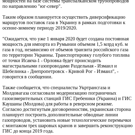
мощностей на базе системы трансбалканском трубопроводов
по направлению "юг-север".
Таким образом планируется осуществить диверсификацию
маршрутов поставок газа в Украину в рамках подготовки к
осенне-зимнему периоду 2019/2020.
"Ожидается, что уже 1 января 2020 будет создана постоянная
мощность для импорта из Румынии объемом 1,5 млрд куб. м
газа в год, независимо от объемов транзита российского газа
по территории Украины. Транспортировку голубого топлива
от точки Исакча-1 - Орловка будет происходить
магистральными газопроводами Раздельная - Измаил и
Шебелинка - Днепропетровск - Кривой Рог - Измаил", -
говорится в сообщении.
Также сообщается, что специалисты Укртрансгаза и
Молдовагаза согласовали модернизацию пограничных
газоизмерительных станций ГИС Гребеники (Украина) и ГИС
Каушаны (Молдова) для работы в реверсном режиме.
Согласно достигнутым договоренностям, украинская сторона
планирует построить дополнительные обводные линии
газопроводов, установить новые технологические перемычки
с монтажом трех шаровых кранов и завершить реконструкцию
ГИС до конца 2019 года.