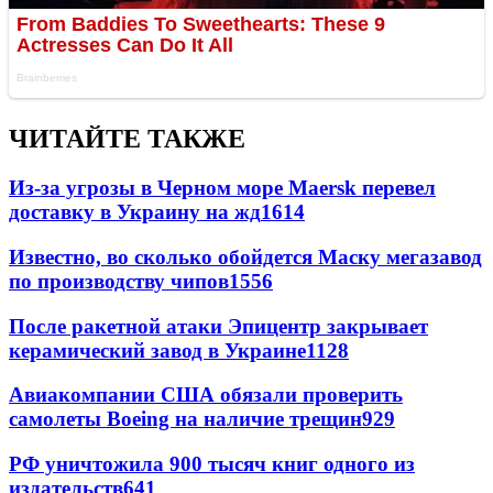
ЧИТАЙТЕ ТАКЖЕ
Из-за угрозы в Черном море Maersk перевел
доставку в Украину на жд
1614
Известно, во сколько обойдется Маску мегазавод
по производству чипов
1556
После ракетной атаки Эпицентр закрывает
керамический завод в Украине
1128
Авиакомпании США обязали проверить
самолеты Boeing на наличие трещин
929
РФ уничтожила 900 тысяч книг одного из
издательств
641