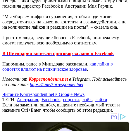
Теперь лайки будут приватными и видны только автору поста,
пояснила директор Facebook в Австралии Мия Гарлик.
"Мы убираем цифры из уравнения, чтобы люди могли
сосредоточиться на качестве контента и взаимодействии, а не
на количестве лайков и реакции на посты", – сказала она.
При этом люди, ведущие бизнес в Facebook, по-прежнему
смогут получать всю необходимую статистику.
В Швейцарии вынесли приговор за лайк в Facebook
Напомним, ранее в Минздраве рассказали,
как лайки в
соцсетях влияют на психическое здоровье
.
Новости от
Корреспондент.net
в Telegram. Подписывайтесь
на наш канал
https://t.me/korrespondentnet
Читайте Korrespondent.net в Google News
ТЕГИ:
Австралия
,
Facebook
,
соцсети
,
лайк
,
лайки
Если вы заметили ошибку, выделите необходимый текст и
нажмите Ctrl+Enter, чтобы сообщить об этом редакции.