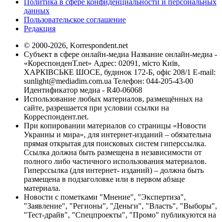
Политика в сфере конфиденциальности и персональных
данных
Пользовательское соглашение
Редакция
© 2000-2026, Korrespondent.net
Субъект в сфере онлайн-медиа Название онлайн-медиа -
«КореспонденТ.net» Адрес: 02091, місто Київ,
ХАРКІВСЬКЕ ШОСЕ, будинок 172-Б, офіс 208/1 E-mail:
sunlight@mediadim.com.ua
Телефон: 044-205-43-00
Идентификатор медиа - R40-06068
Использование любых материалов, размещённых на
сайте, разрешается при условии ссылки на
Корреспондент.net.
При копировании материалов со страницы «Новости
Украины и мира», для интернет-изданий – обязательна
прямая открытая для поисковых систем гиперссылка.
Ссылка должна быть размещена в независимости от
полного либо частичного использования материалов.
Гиперссылка (для интернет- изданий) – должна быть
размещена в подзаголовке или в первом абзаце
материала.
Новости с пометками "Мнение", "Экспертиза",
"Заявление", "Регионы", "Деньги", "Власть", "Выборы",
"Тест-драйв", "Спецпроекты", "Промо" публикуются на