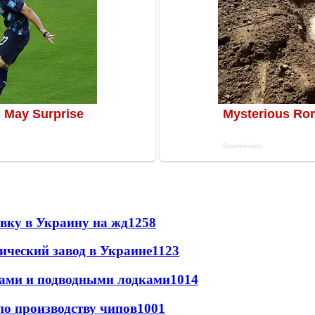
авку в Украину на жд
1258
ический завод в Украине
1123
тами и подводными лодками
1014
по производству чипов
1001