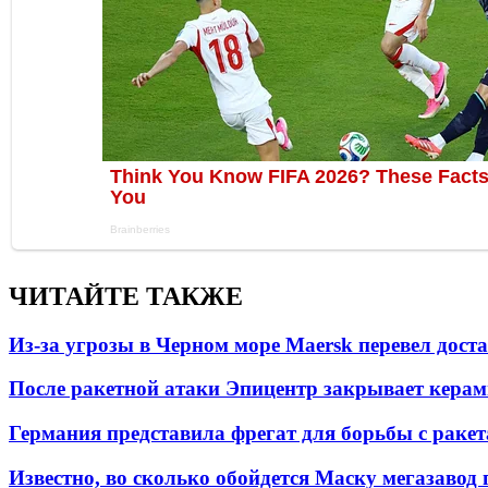
ЧИТАЙТЕ ТАКЖЕ
Из-за угрозы в Черном море Maersk перевел дост
После ракетной атаки Эпицентр закрывает керам
Германия представила фрегат для борьбы с раке
Известно, во сколько обойдется Маску мегазавод 