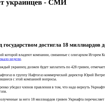
ет украинцев - СМИ
д государством достигла 18 миллиардов д
й которой владеют компании, связанные с олигархом Игорем К
ркало недели
.
аждый украинец должен будет заплатить по 428 гривен, отмечает
афтогаз в группу Нафтогаз коммерческий директор Юрий Витрен
вшиеся с этой компанией вопросы.
ренко убедил членов правления в том, что надо вернуть Укрнафт
аза.
полученные за него 18 миллиардов гривен Укрнафта перечисляет