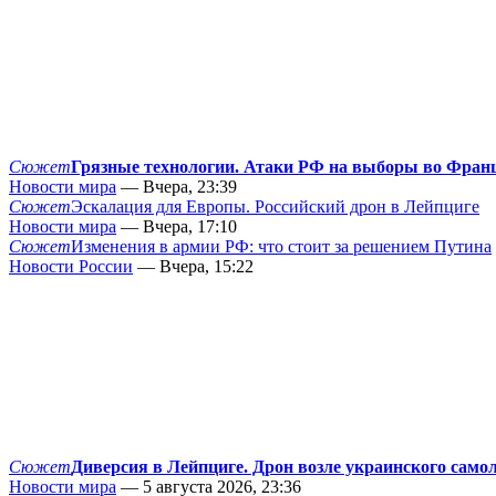
Сюжет
Грязные технологии. Атаки РФ на выборы во Фран
Новости мира
— Вчера, 23:39
Сюжет
Эскалация для Европы. Российский дрон в Лейпциге
Новости мира
— Вчера, 17:10
Сюжет
Изменения в армии РФ: что стоит за решением Путина
Новости России
— Вчера, 15:22
Сюжет
Диверсия в Лейпциге. Дрон возле украинского само
Новости мира
— 5 августа 2026, 23:36