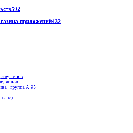
ьств
592
магазина приложений
432
тву чипов
ива - группа А-95
у на жд