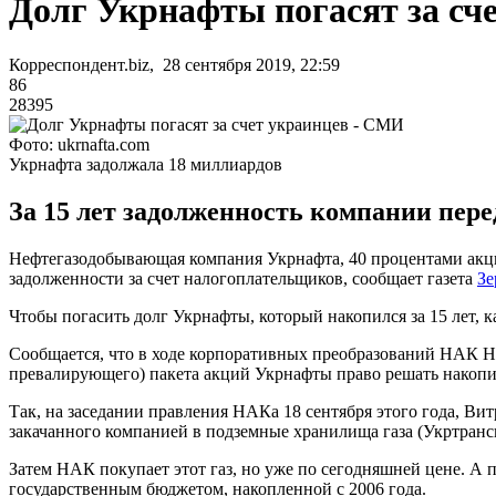
Долг Укрнафты погасят за сч
Корреспондент.biz, 28 сентября 2019, 22:59
86
28395
Фото: ukrnafta.com
Укрнафта задолжала 18 миллиардов
За 15 лет задолженность компании пере
Нефтегазодобывающая компания Укрнафта, 40 процентами акци
задолженности за счет налогоплательщиков, сообщает газета
Зе
Чтобы погасить долг Укрнафты, который накопился за 15 лет, к
Сообщается, что в ходе корпоративных преобразований НАК Н
превалирующего) пакета акций Укрнафты право решать накопи
Так, на заседании правления НАКа 18 сентября этого года, Вит
закачанного компанией в подземные хранилища газа (Укртрансг
Затем НАК покупает этот газ, но уже по сегодняшней цене. А 
государственным бюджетом, накопленной с 2006 года.