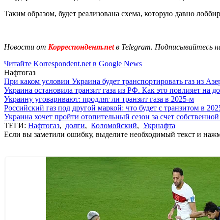
Таким образом, будет реализована схема, которую давно лоббир
Новости от
Корреспондент.net
в Telegram. Подписывайтесь н
Читайте Korrespondent.net в Google News
Нафтогаз
При каком условии Украина будет транспортировать газ из Аз
Украина остановила транзит газа из РФ. Как это повлияет на 
Украину уговаривают: продлят ли транзит газа в 2025-м
Российский газ под другой маркой: что будет с транзитом в 202
Украина хочет пройти отопительный сезон за счет собственной
ТЕГИ:
Нафтогаз
,
долги
,
Коломойский
,
Укрнафта
Если вы заметили ошибку, выделите необходимый текст и нажми