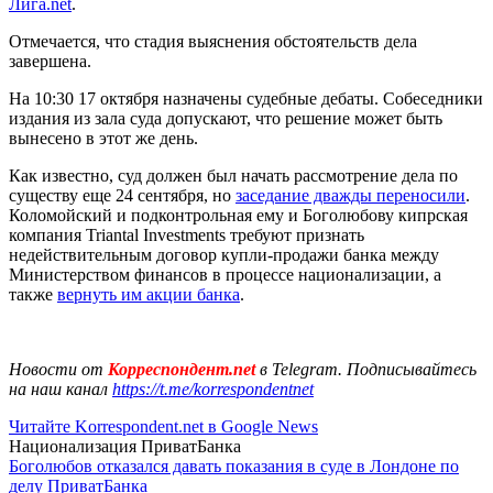
Лига.net
.
Отмечается, что стадия выяснения обстоятельств дела
завершена.
На 10:30 17 октября назначены судебные дебаты. Собеседники
издания из зала суда допускают, что решение может быть
вынесено в этот же день.
Как известно, суд должен был начать рассмотрение дела по
существу еще 24 сентября, но
заседание дважды переносили
.
Коломойский и подконтрольная ему и Боголюбову кипрская
компания Triantal Investments требуют признать
недействительным договор купли-продажи банка между
Министерством финансов в процессе национализации, а
также
вернуть им акции банка
.
Новости от
Корреспондент.net
в Telegram. Подписывайтесь
на наш канал
https://t.me/korrespondentnet
Читайте Korrespondent.net в Google News
Национализация ПриватБанка
Боголюбов отказался давать показания в суде в Лондоне по
делу ПриватБанка