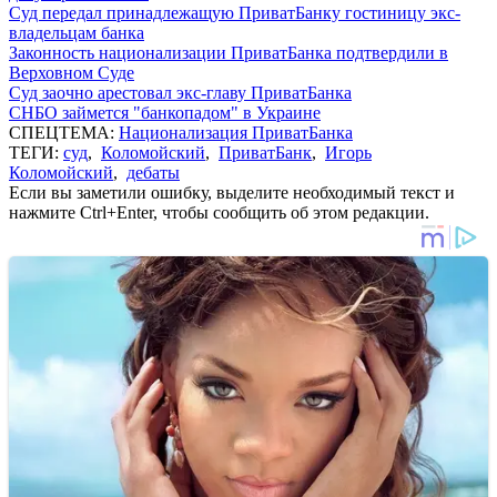
Суд передал принадлежащую ПриватБанку гостиницу экс-
владельцам банка
Законность национализации ПриватБанка подтвердили в
Верховном Суде
Суд заочно арестовал экс-главу ПриватБанка
СНБО займется "банкопадом" в Украине
СПЕЦТЕМА:
Национализация ПриватБанка
ТЕГИ:
суд
,
Коломойский
,
ПриватБанк
,
Игорь
Коломойский
,
дебаты
Если вы заметили ошибку, выделите необходимый текст и
нажмите Ctrl+Enter, чтобы сообщить об этом редакции.