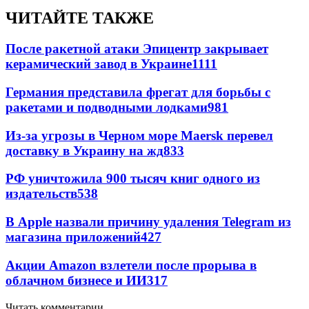
ЧИТАЙТЕ ТАКЖЕ
После ракетной атаки Эпицентр закрывает
керамический завод в Украине
1111
Германия представила фрегат для борьбы с
ракетами и подводными лодками
981
Из-за угрозы в Черном море Maersk перевел
доставку в Украину на жд
833
РФ уничтожила 900 тысяч книг одного из
издательств
538
В Apple назвали причину удаления Telegram из
магазина приложений
427
Акции Amazon взлетели после прорыва в
облачном бизнесе и ИИ
317
Читать комментарии