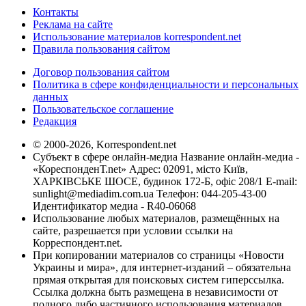
Контакты
Реклама на сайте
Использование материалов korrespondent.net
Правила пользования сайтом
Договор пользования сайтом
Политика в сфере конфиденциальности и персональных
данных
Пользовательское соглашение
Редакция
© 2000-2026, Korrespondent.net
Субъект в сфере онлайн-медиа Название онлайн-медиа -
«КореспонденТ.net» Адрес: 02091, місто Київ,
ХАРКІВСЬКЕ ШОСЕ, будинок 172-Б, офіс 208/1 E-mail:
sunlight@mediadim.com.ua
Телефон: 044-205-43-00
Идентификатор медиа - R40-06068
Использование любых материалов, размещённых на
сайте, разрешается при условии ссылки на
Корреспондент.net.
При копировании материалов со страницы «Новости
Украины и мира», для интернет-изданий – обязательна
прямая открытая для поисковых систем гиперссылка.
Ссылка должна быть размещена в независимости от
полного либо частичного использования материалов.