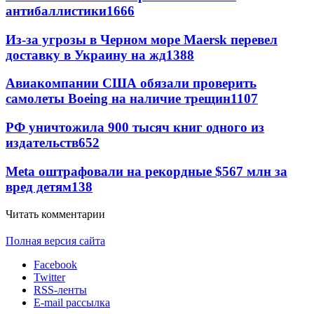
антибаллистики
1666
Из-за угрозы в Черном море Maersk перевел
доставку в Украину на жд
1388
Авиакомпании США обязали проверить
самолеты Boeing на наличие трещин
1107
РФ уничтожила 900 тысяч книг одного из
издательств
652
Meta оштрафовали на рекордные $567 млн за
вред детям
138
Читать комментарии
Полная версия сайта
Facebook
Twitter
RSS-ленты
E-mail рассылка