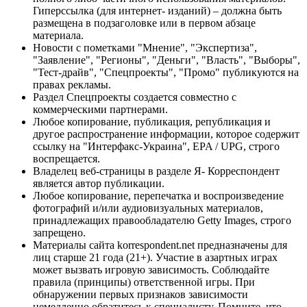
Гиперссылка (для интернет- изданий) – должна быть
размещена в подзаголовке или в первом абзаце
материала.
Новости с пометками "Мнение", "Экспертиза",
"Заявление", "Регионы", "Деньги", "Власть", "Выборы",
"Тест-драйв", "Спецпроекты", "Промо" публикуются на
правах рекламы.
Раздел Спецпроекты создается совместно с
коммерческими партнерами.
Любое копирование, публикация, републикация и
другое распространение информации, которое содержит
ссылку на "Интерфакс-Украина", EPA / UPG, строго
воспрещается.
Владелец веб-страницы в разделе Я- Корреспондент
является автор публикации.
Любое копирование, перепечатка и воспроизведение
фотографий и/или аудиовизуальных материалов,
принадлежащих правообладателю Getty Images, строго
запрещено.
Материалы сайта korrespondent.net предназначены для
лиц старше 21 года (21+). Участие в азартных играх
может вызвать игровую зависимость. Соблюдайте
правила (принципы) ответственной игры. При
обнаружении первых признаков зависимости
немедленно обратитесь к специалисту. Помните, что