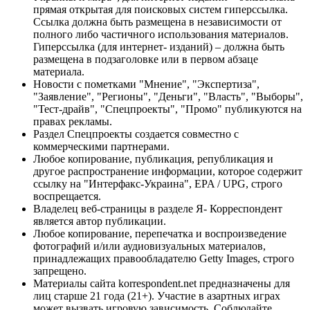
прямая открытая для поисковых систем гиперссылка.
Ссылка должна быть размещена в независимости от
полного либо частичного использования материалов.
Гиперссылка (для интернет- изданий) – должна быть
размещена в подзаголовке или в первом абзаце
материала.
Новости с пометками "Мнение", "Экспертиза",
"Заявление", "Регионы", "Деньги", "Власть", "Выборы",
"Тест-драйв", "Спецпроекты", "Промо" публикуются на
правах рекламы.
Раздел Спецпроекты создается совместно с
коммерческими партнерами.
Любое копирование, публикация, републикация и
другое распространение информации, которое содержит
ссылку на "Интерфакс-Украина", EPA / UPG, строго
воспрещается.
Владелец веб-страницы в разделе Я- Корреспондент
является автор публикации.
Любое копирование, перепечатка и воспроизведение
фотографий и/или аудиовизуальных материалов,
принадлежащих правообладателю Getty Images, строго
запрещено.
Материалы сайта korrespondent.net предназначены для
лиц старше 21 года (21+). Участие в азартных играх
может вызвать игровую зависимость. Соблюдайте