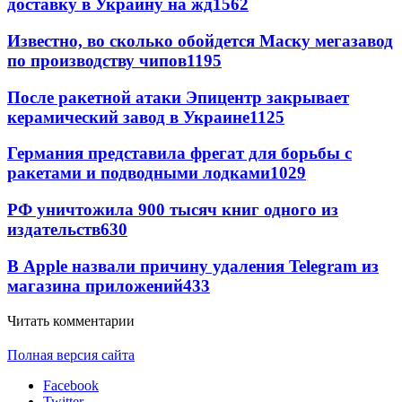
доставку в Украину на жд
1562
Известно, во сколько обойдется Маску мегазавод
по производству чипов
1195
После ракетной атаки Эпицентр закрывает
керамический завод в Украине
1125
Германия представила фрегат для борьбы с
ракетами и подводными лодками
1029
РФ уничтожила 900 тысяч книг одного из
издательств
630
В Apple назвали причину удаления Telegram из
магазина приложений
433
Читать комментарии
Полная версия сайта
Facebook
Twitter