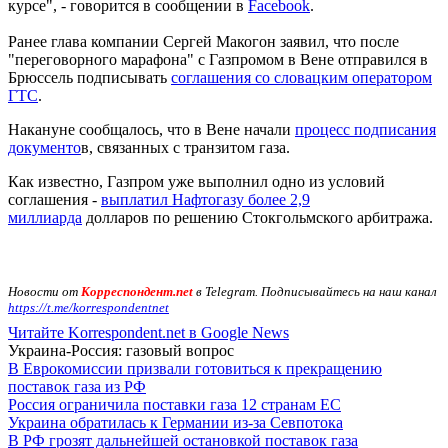
курсе", - говорится в сообщении в
Facebook
.
Ранее глава компании Сергей Макогон заявил, что после
"переговорного марафона" с Газпромом в Вене отправился в
Брюссель подписывать
соглашения со словацким оператором
ГТС
.
Накануне сообщалось, что в Вене начали
процесс подписания
документо
в, связанных с транзитом газа.
Как известно, Газпром уже выполнил одно из условий
соглашения -
выплатил Нафтогазу более 2,9
миллиарда
долларов по решению Стокгольмского арбитража.
Новости от
Корреспондент.net
в Telegram. Подписывайтесь на наш канал
https://t.me/korrespondentnet
Читайте Korrespondent.net в Google News
Украина-Россия: газовый вопрос
В Еврокомиссии призвали готовиться к прекращению
поставок газа из РФ
Россия ограничила поставки газа 12 странам ЕС
Украина обратилась к Германии из-за Севпотока
В РФ грозят дальнейшей остановкой поставок газа