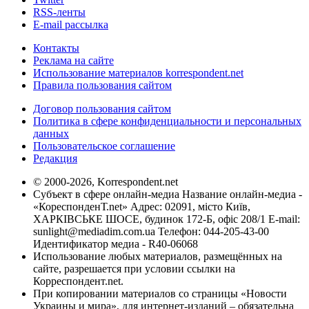
RSS-ленты
E-mail рассылка
Контакты
Реклама на сайте
Использование материалов korrespondent.net
Правила пользования сайтом
Договор пользования сайтом
Политика в сфере конфиденциальности и персональных
данных
Пользовательское соглашение
Редакция
© 2000-2026, Korrespondent.net
Субъект в сфере онлайн-медиа Название онлайн-медиа -
«КореспонденТ.net» Адрес: 02091, місто Київ,
ХАРКІВСЬКЕ ШОСЕ, будинок 172-Б, офіс 208/1 E-mail:
sunlight@mediadim.com.ua
Телефон: 044-205-43-00
Идентификатор медиа - R40-06068
Использование любых материалов, размещённых на
сайте, разрешается при условии ссылки на
Корреспондент.net.
При копировании материалов со страницы «Новости
Украины и мира», для интернет-изданий – обязательна