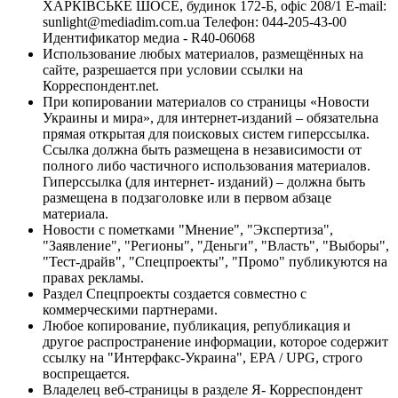
ХАРКІВСЬКЕ ШОСЕ, будинок 172-Б, офіс 208/1 E-mail:
sunlight@mediadim.com.ua
Телефон: 044-205-43-00
Идентификатор медиа - R40-06068
Использование любых материалов, размещённых на
сайте, разрешается при условии ссылки на
Корреспондент.net.
При копировании материалов со страницы «Новости
Украины и мира», для интернет-изданий – обязательна
прямая открытая для поисковых систем гиперссылка.
Ссылка должна быть размещена в независимости от
полного либо частичного использования материалов.
Гиперссылка (для интернет- изданий) – должна быть
размещена в подзаголовке или в первом абзаце
материала.
Новости с пометками "Мнение", "Экспертиза",
"Заявление", "Регионы", "Деньги", "Власть", "Выборы",
"Тест-драйв", "Спецпроекты", "Промо" публикуются на
правах рекламы.
Раздел Спецпроекты создается совместно с
коммерческими партнерами.
Любое копирование, публикация, републикация и
другое распространение информации, которое содержит
ссылку на "Интерфакс-Украина", EPA / UPG, строго
воспрещается.
Владелец веб-страницы в разделе Я- Корреспондент