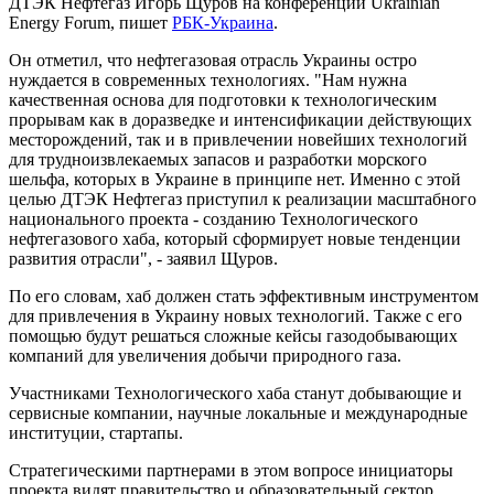
ДТЭК Нефтегаз Игорь Щуров на конференции Ukrainian
Energy Forum, пишет
РБК-Украина
.
Он отметил, что нефтегазовая отрасль Украины остро
нуждается в современных технологиях. "Нам нужна
качественная основа для подготовки к технологическим
прорывам как в доразведке и интенсификации действующих
месторождений, так и в привлечении новейших технологий
для трудноизвлекаемых запасов и разработки морского
шельфа, которых в Украине в принципе нет. Именно с этой
целью ДТЭК Нефтегаз приступил к реализации масштабного
национального проекта - созданию Технологического
нефтегазового хаба, который сформирует новые тенденции
развития отрасли", - заявил Щуров.
По его словам, хаб должен стать эффективным инструментом
для привлечения в Украину новых технологий. Также с его
помощью будут решаться сложные кейсы газодобывающих
компаний для увеличения добычи природного газа.
Участниками Технологического хаба станут добывающие и
сервисные компании, научные локальные и международные
институции, стартапы.
Стратегическими партнерами в этом вопросе инициаторы
проекта видят правительство и образовательный сектор.