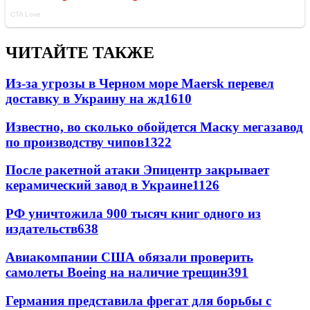
ЧИТАЙТЕ ТАКЖЕ
Из-за угрозы в Черном море Maersk перевел
доставку в Украину на жд
1610
Известно, во сколько обойдется Маску мегазавод
по производству чипов
1322
После ракетной атаки Эпицентр закрывает
керамический завод в Украине
1126
РФ уничтожила 900 тысяч книг одного из
издательств
638
Авиакомпании США обязали проверить
самолеты Boeing на наличие трещин
391
Германия представила фрегат для борьбы с