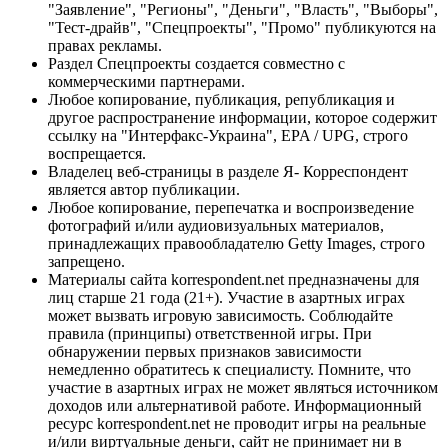
"Заявление", "Регионы", "Деньги", "Власть", "Выборы",
"Тест-драйв", "Спецпроекты", "Промо" публикуются на
правах рекламы.
Раздел Спецпроекты создается совместно с
коммерческими партнерами.
Любое копирование, публикация, републикация и
другое распространение информации, которое содержит
ссылку на "Интерфакс-Украина", EPA / UPG, строго
воспрещается.
Владелец веб-страницы в разделе Я- Корреспондент
является автор публикации.
Любое копирование, перепечатка и воспроизведение
фотографий и/или аудиовизуальных материалов,
принадлежащих правообладателю Getty Images, строго
запрещено.
Материалы сайта korrespondent.net предназначены для
лиц старше 21 года (21+). Участие в азартных играх
может вызвать игровую зависимость. Соблюдайте
правила (принципы) ответственной игры. При
обнаружении первых признаков зависимости
немедленно обратитесь к специалисту. Помните, что
участие в азартных играх не может являться источником
доходов или альтернативой работе. Информационный
ресурс korrespondent.net не проводит игры на реальные
и/или виртуальные деньги, сайт не принимает ни в