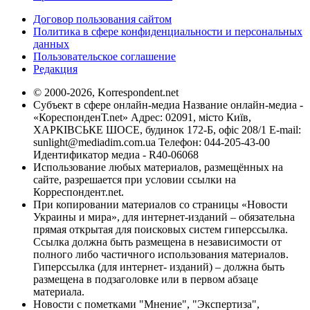
Договор пользования сайтом
Политика в сфере конфиденциальности и персональных
данных
Пользовательское соглашение
Редакция
© 2000-2026, Korrespondent.net
Субъект в сфере онлайн-медиа Название онлайн-медиа -
«КореспонденТ.net» Адрес: 02091, місто Київ,
ХАРКІВСЬКЕ ШОСЕ, будинок 172-Б, офіс 208/1 E-mail:
sunlight@mediadim.com.ua
Телефон: 044-205-43-00
Идентификатор медиа - R40-06068
Использование любых материалов, размещённых на
сайте, разрешается при условии ссылки на
Корреспондент.net.
При копировании материалов со страницы «Новости
Украины и мира», для интернет-изданий – обязательна
прямая открытая для поисковых систем гиперссылка.
Ссылка должна быть размещена в независимости от
полного либо частичного использования материалов.
Гиперссылка (для интернет- изданий) – должна быть
размещена в подзаголовке или в первом абзаце
материала.
Новости с пометками "Мнение", "Экспертиза",