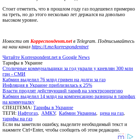
Стоит отметить, что в прошлом году газ подешевел примерно
на треть, но до этого несколько лет держался на довольно
высоком уровне.
Новости от
Корреспондент.net
в Telegram. Подписывайтесь
на наш канал
https://t.me/korrespondentnet
Читайте Korrespondent.net в Google News
Тарифы в Украине
Столичные коммунальщики за год украли у киевлян 300 млн
грн - СМИ
Кабмин выделил 76 млрд гривен на долги за газ
Инфляция в Украине приблизилась к 25%
Власти продлят действующий тариф на электроэнергию
Кабмин выделил 14 млрд на компенсацию разницы в тарифах
на коммуналку
СПЕЦТЕМА:
Тарифы в Украине
ТЕГИ:
Нафтогаз
,
АМКУ
,
Кабмин Украины
,
цена на газ
,
тарифы на газ
Если вы заметили ошибку, выделите необходимый текст и
нажмите Ctrl+Enter, чтобы сообщить об этом редакции.