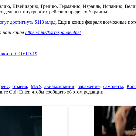
алию, Швейцарию, Грецию, Германию, Израиль, Испанию, Велик
отдельных внутренних рейсов в пределах Украины
гут достигнуть $113 млрд
. Еще в конце февраля возможные пот
а наш канал
https://t.me/korrespondentnet
ивки от COVID-19
рейс
,
отмена
,
МАУ
,
авиакомпании
,
заражение
,
самолеты
,
Кор
те Ctrl+Enter, чтобы сообщить об этом редакции.