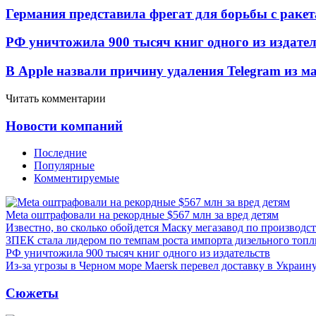
Германия представила фрегат для борьбы с раке
РФ уничтожила 900 тысяч книг одного из издател
В Apple назвали причину удаления Telegram из 
Читать комментарии
Новости компаний
Последние
Популярные
Комментируемые
Meta оштрафовали на рекордные $567 млн за вред детям
Известно, во сколько обойдется Маску мегазавод по производс
ЗПЕК стала лидером по темпам роста импорта дизельного топл
РФ уничтожила 900 тысяч книг одного из издательств
Из-за угрозы в Черном море Maersk перевел доставку в Украин
Сюжеты