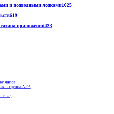
тами и подводными лодками
1025
ьств
619
магазина приложений
433
тву чипов
ива - группа А-95
у на жд