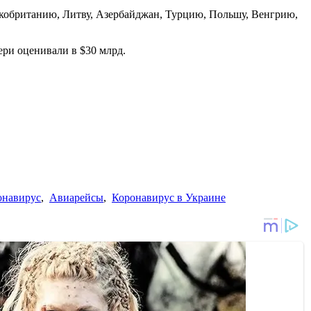
обританию, Литву, Азербайджан, Турцию, Польшу, Венгрию,
ери оценивали в $30 млрд.
онавирус
,
Авиарейсы
,
Коронавирус в Украине