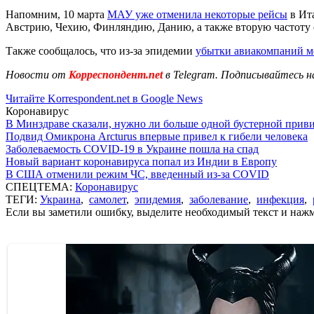
Напомним, 10 марта
МАУ уже отменила некоторые рейсы
в Ит
Австрию, Чехию, Финляндию, Данию, а также вторую частоту 
Также сообщалось, что из-за эпидемии
убытки авиакомпаний мо
Новости от
Корреспондент.net
в Telegram. Подписывайтесь н
Читайте Korrespondent.net в Google News
Коронавирус
В Минздраве сказали, нужно ли больше одной бустерной прив
Подвид Омикрона Arcturus впервые привел к гибели человека
Заболеваемость COVID-19 в Украине пошла на спад
Новый вариант коронавируса попал из Индии в Европу
В США отменили режим ЧС, введенный из-за COVID
СПЕЦТЕМА:
Коронавирус
ТЕГИ:
Украина
,
самолет
,
эпидемия
,
заболевание
,
инфекция
,
Если вы заметили ошибку, выделите необходимый текст и нажми