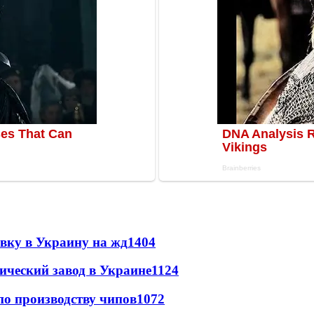
авку в Украину на жд
1404
ический завод в Украине
1124
по производству чипов
1072