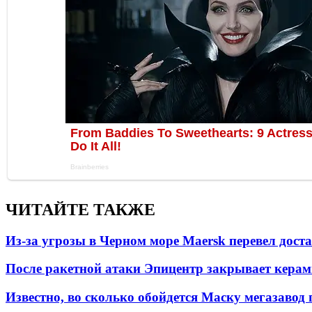
ЧИТАЙТЕ ТАКЖЕ
Из-за угрозы в Черном море Maersk перевел дост
После ракетной атаки Эпицентр закрывает керам
Известно, во сколько обойдется Маску мегазавод 