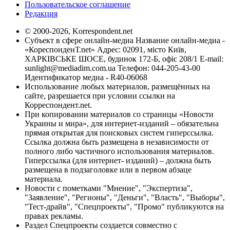
Пользовательское соглашение
Редакция
© 2000-2026, Korrespondent.net
Субъект в сфере онлайн-медиа Название онлайн-медиа -
«КореспонденТ.net» Адрес: 02091, місто Київ,
ХАРКІВСЬКЕ ШОСЕ, будинок 172-Б, офіс 208/1 E-mail:
sunlight@mediadim.com.ua
Телефон: 044-205-43-00
Идентификатор медиа - R40-06068
Использование любых материалов, размещённых на
сайте, разрешается при условии ссылки на
Корреспондент.net.
При копировании материалов со страницы «Новости
Украины и мира», для интернет-изданий – обязательна
прямая открытая для поисковых систем гиперссылка.
Ссылка должна быть размещена в независимости от
полного либо частичного использования материалов.
Гиперссылка (для интернет- изданий) – должна быть
размещена в подзаголовке или в первом абзаце
материала.
Новости с пометками "Мнение", "Экспертиза",
"Заявление", "Регионы", "Деньги", "Власть", "Выборы",
"Тест-драйв", "Спецпроекты", "Промо" публикуются на
правах рекламы.
Раздел Спецпроекты создается совместно с