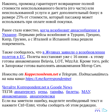
Наконец, промокод гарантирует возвращение полной
стоимости неиспользованного билета (его части) или
неиспользованной услуги и дает дополнительный бонус в
размере 25% от стоимости, который пассажир может
использовать при оплате новой покупки.
Ранее стало известно,
когда возобновят авиасообщение в
Украине
. Первыми рейсы возобновят в Турцию, Грецию,
Кипр, Грузию, а с Италией и Испанией пока решили
повременить.
Также сообщалось, что
в Жулянах заявили о возобновлении
полетов в ЕС
. Полеты восстановят уже с 16 июня - к этому
готовы авиакомпании Belavia, LOT, WizzAir. Кроме того, рейс
в Запорожье готова выполнять авиакомпания Мотор Сич.
Новости от
Корреспондент.net
в Telegram. Подписывайтесь
на наш канал
https://t.me/korrespondentnet
Читайте Korrespondent.net в Google News
ТЕГИ:
авиаперелет
,
цены
,
тарифы
,
билеты
,
МАУ
,
авиакомпании
,
авиаперевозки
Если вы заметили ошибку, выделите необходимый текст и
нажмите Ctrl+Enter, чтобы сообщить об этом редакции.