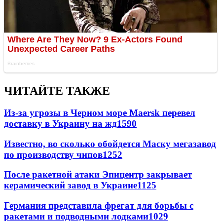
ЧИТАЙТЕ ТАКЖЕ
Из-за угрозы в Черном море Maersk перевел
доставку в Украину на жд
1590
Известно, во сколько обойдется Маску мегазавод
по производству чипов
1252
После ракетной атаки Эпицентр закрывает
керамический завод в Украине
1125
Германия представила фрегат для борьбы с
ракетами и подводными лодками
1029