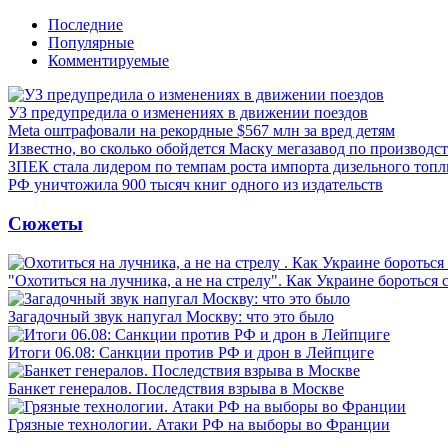
Последние
Популярные
Комментируемые
УЗ предупредила о изменениях в движении поездов
Meta оштрафовали на рекордные $567 млн за вред детям
Известно, во сколько обойдется Маску мегазавод по производс
ЗПЕК стала лидером по темпам роста импорта дизельного топл
РФ уничтожила 900 тысяч книг одного из издательств
Сюжеты
"Охотиться на лучника, а не на стрелу". Как Украине бороться 
Загадочный звук напугал Москву: что это было
Итоги 06.08: Санкции против РФ и дрон в Лейпциге
Банкет генералов. Последствия взрыва в Москве
Грязные технологии. Атаки РФ на выборы во Франции