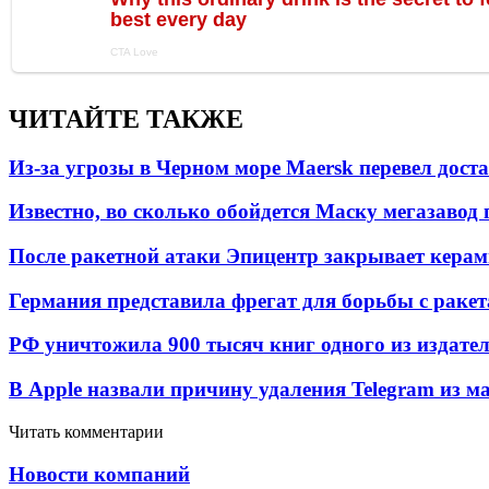
ЧИТАЙТЕ ТАКЖЕ
Из-за угрозы в Черном море Maersk перевел дост
Известно, во сколько обойдется Маску мегазавод 
После ракетной атаки Эпицентр закрывает керам
Германия представила фрегат для борьбы с раке
РФ уничтожила 900 тысяч книг одного из издател
В Apple назвали причину удаления Telegram из 
Читать комментарии
Новости компаний