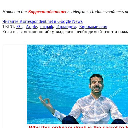
Новости от
Корреспондент.net
в Telegram. Подписывайтесь н
Читайте Korrespondent.net в Google News
ТЕГИ:
ЕС
,
Apple
,
штраф
,
Ирландия
,
Еврокомиссия
Если вы заметили ошибку, выделите необходимый текст и нажми