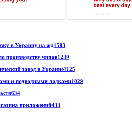
авку в Украину на жд
1583
по производству чипов
1239
ический завод в Украине
1125
тами и подводными лодками
1029
ьств
634
магазина приложений
433