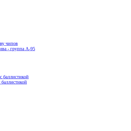
тву чипов
ива - группа А-95
с баллистикой