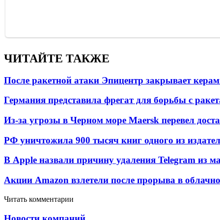
ЧИТАЙТЕ ТАКЖЕ
После ракетной атаки Эпицентр закрывает керам
Германия представила фрегат для борьбы с раке
Из-за угрозы в Черном море Maersk перевел дост
РФ уничтожила 900 тысяч книг одного из издател
В Apple назвали причину удаления Telegram из 
Акции Amazon взлетели после прорыва в облачно
Читать комментарии
Новости компаний