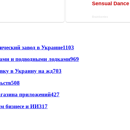
ический завод в Украине
1103
тами и подводными лодками
969
авку в Украину на жд
703
ьств
508
магазина приложений
427
м бизнесе и ИИ
317