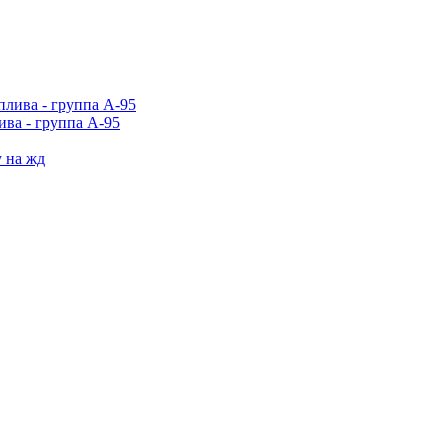
ива - группа А-95
у на жд