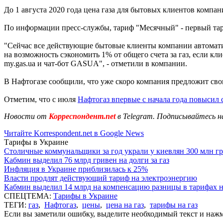
До 1 августа 2020 года цена газа для бытовых клиентов компа
По информации пресс-службы, тариф "Месячный" - первый тар
"Сейчас все действующие бытовые клиенты компании автоматич
на возможность сэкономить 1% от общего счета за газ, если кл
my.gas.ua и чат-бот GASUA", - отметили в компании.
В Нафтогазе сообщили, что уже скоро компания предложит св
Отметим, что с июля
Нафтогаз впервые с начала года повысил 
Новости от
Корреспондент.net
в Telegram. Подписывайтесь н
Читайте Korrespondent.net в Google News
Тарифы в Украине
Столичные коммунальщики за год украли у киевлян 300 млн г
Кабмин выделил 76 млрд гривен на долги за газ
Инфляция в Украине приблизилась к 25%
Власти продлят действующий тариф на электроэнергию
Кабмин выделил 14 млрд на компенсацию разницы в тарифах 
СПЕЦТЕМА:
Тарифы в Украине
ТЕГИ:
газ
,
Нафтогаз
,
цены
,
цена на газ
,
тарифы на газ
Если вы заметили ошибку, выделите необходимый текст и нажми