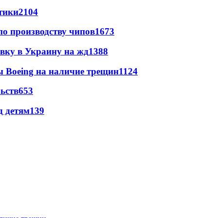
стики
2104
по производству чипов
1673
авку в Украину на жд
1388
 Boeing на наличие трещин
1124
ьств
653
д детям
139