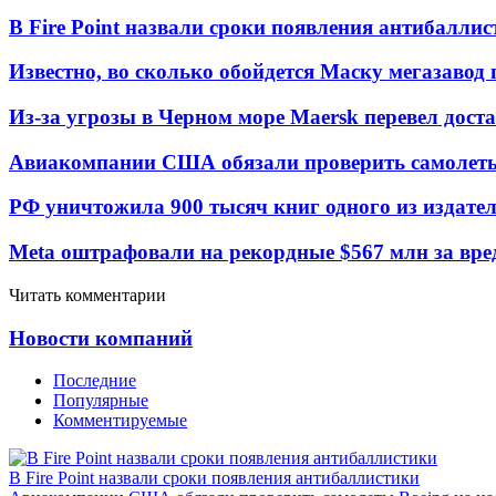
В Fire Point назвали сроки появления антибалли
Известно, во сколько обойдется Маску мегазавод 
Из-за угрозы в Черном море Maersk перевел дост
Авиакомпании США обязали проверить самолеты
РФ уничтожила 900 тысяч книг одного из издател
Meta оштрафовали на рекордные $567 млн за вре
Читать комментарии
Новости компаний
Последние
Популярные
Комментируемые
В Fire Point назвали сроки появления антибаллистики