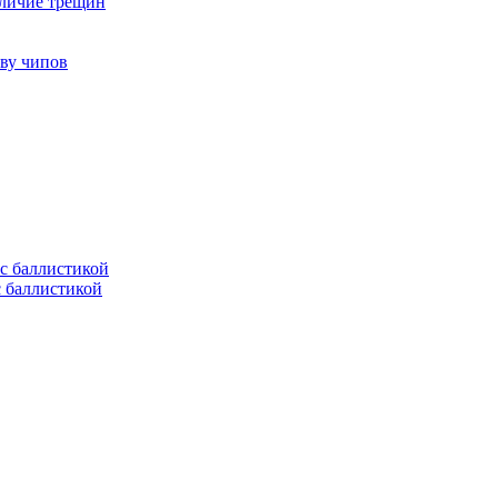
аличие трещин
тву чипов
с баллистикой