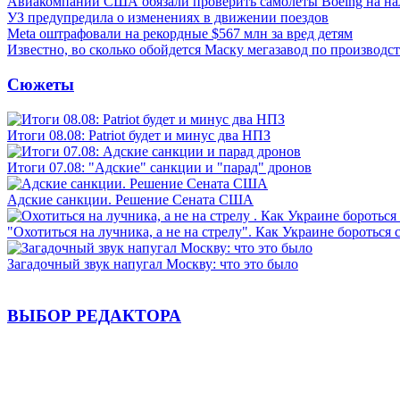
Авиакомпании США обязали проверить самолеты Boeing на н
УЗ предупредила о изменениях в движении поездов
Meta оштрафовали на рекордные $567 млн за вред детям
Известно, во сколько обойдется Маску мегазавод по производс
Сюжеты
Итоги 08.08: Patriot будет и минус два НПЗ
Итоги 07.08: "Адские" санкции и "парад" дронов
Адские санкции. Решение Сената США
"Охотиться на лучника, а не на стрелу". Как Украине бороться 
Загадочный звук напугал Москву: что это было
ВЫБОР РЕДАКТОРА