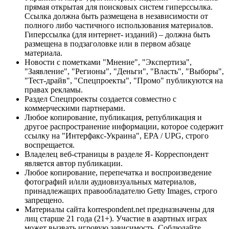
прямая открытая для поисковых систем гиперссылка.
Ссылка должна быть размещена в независимости от
полного либо частичного использования материалов.
Гиперссылка (для интернет- изданий) – должна быть
размещена в подзаголовке или в первом абзаце
материала.
Новости с пометками "Мнение", "Экспертиза",
"Заявление", "Регионы", "Деньги", "Власть", "Выборы",
"Тест-драйв", "Спецпроекты", "Промо" публикуются на
правах рекламы.
Раздел Спецпроекты создается совместно с
коммерческими партнерами.
Любое копирование, публикация, републикация и
другое распространение информации, которое содержит
ссылку на "Интерфакс-Украина", EPA / UPG, строго
воспрещается.
Владелец веб-страницы в разделе Я- Корреспондент
является автор публикации.
Любое копирование, перепечатка и воспроизведение
фотографий и/или аудиовизуальных материалов,
принадлежащих правообладателю Getty Images, строго
запрещено.
Материалы сайта korrespondent.net предназначены для
лиц старше 21 года (21+). Участие в азартных играх
может вызвать игровую зависимость. Соблюдайте