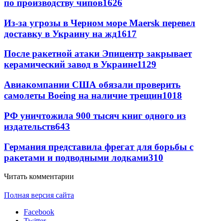
по производству чипов
1626
Из-за угрозы в Черном море Maersk перевел
доставку в Украину на жд
1617
После ракетной атаки Эпицентр закрывает
керамический завод в Украине
1129
Авиакомпании США обязали проверить
самолеты Boeing на наличие трещин
1018
РФ уничтожила 900 тысяч книг одного из
издательств
643
Германия представила фрегат для борьбы с
ракетами и подводными лодками
310
Читать комментарии
Полная версия сайта
Facebook
Twitter