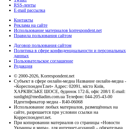
RSS-ленты
E-mail рассылка
Контакты
Реклама на сайте
Использование материалов korrespondent.net
Правила пользования сайтом
Договор пользования сайтом
Политика в сфере конфиденциальности и персональных
данных
Пользовательское соглашение
Редакция
© 2000-2026, Korrespondent.net
Субъект в сфере онлайн-медиа Название онлайн-медиа -
«КореспонденТ.net» Адрес: 02091, місто Київ,
ХАРКІВСЬКЕ ШОСЕ, будинок 172-Б, офіс 208/1 E-mail:
sunlight@mediadim.com.ua
Телефон: 044-205-43-00
Идентификатор медиа - R40-06068
Использование любых материалов, размещённых на
сайте, разрешается при условии ссылки на
Корреспондент.net.
При копировании материалов со страницы «Новости
Украины и мира», для интернет-изданий – обязательна