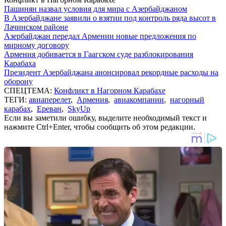
Пашинян назвал условия для мира с Азербайджаном
В Азербайджане заявили о взятии под контроль ряда высот в
Лачинском районе
Азербайджан передал Армении новые предложения по
мирному договору
Армения добивается в Гаагском суде разблокирования
Карабаха
Президент Азербайджана анонсировал рекордные расходы на
оборону
СПЕЦТЕМА:
Конфликт в Нагорном Карабахе
ТЕГИ:
авиаперелет
,
Армения
,
авиакомпании
,
нагорный
карабах
,
Ереван
,
SkyUp
Если вы заметили ошибку, выделите необходимый текст и
нажмите Ctrl+Enter, чтобы сообщить об этом редакции.