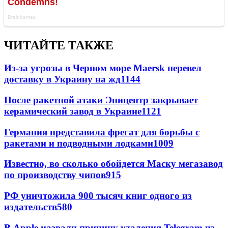
ЧИТАЙТЕ ТАКЖЕ
Из-за угрозы в Черном море Maersk перевел
доставку в Украину на жд
1144
После ракетной атаки Эпицентр закрывает
керамический завод в Украине
1121
Германия представила фрегат для борьбы с
ракетами и подводными лодками
1009
Известно, во сколько обойдется Маску мегазавод
по производству чипов
915
РФ уничтожила 900 тысяч книг одного из
издательств
580
В Apple назвали причину удаления Telegram из