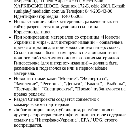
«КореспонденТ.net» Адрес: 02091, місто Київ,
ХАРКІВСЬКЕ ШОСЕ, будинок 172-Б, офіс 208/1 E-mail:
sunlight@mediadim.com.ua
Телефон: 044-205-43-00
Идентификатор медиа - R40-06068
Использование любых материалов, размещённых на
сайте, разрешается при условии ссылки на
Корреспондент.net.
При копировании материалов со страницы «Новости
Украины и мира», для интернет-изданий – обязательна
прямая открытая для поисковых систем гиперссылка.
Ссылка должна быть размещена в независимости от
полного либо частичного использования материалов.
Гиперссылка (для интернет- изданий) – должна быть
размещена в подзаголовке или в первом абзаце
материала.
Новости с пометками "Мнение", "Экспертиза",
"Заявление", "Регионы", "Деньги", "Власть", "Выборы",
"Тест-драйв", "Спецпроекты", "Промо" публикуются на
правах рекламы.
Раздел Спецпроекты создается совместно с
коммерческими партнерами.
Любое копирование, публикация, републикация и
другое распространение информации, которое содержит
ссылку на "Интерфакс-Украина", EPA / UPG, строго
воспрещается.