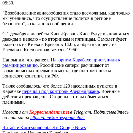
05:30.
"Возобновление авиасообщения стало возможным, как только
мы убедились, что осуществление полетов в регионе
безопасно", - сказано в сообщении.
С 1 декабря авиарейсы Киев-Ереван- Киев будут выполняться
дважды в неделю - по вторникам и пятницам. Самолет будет
вылетать из Киева в Ереван в 14:05, а обратный рейс из
Еревана в Киев отправляется в 19:50.
Напомним, что ранее
в Нагорном Карабахе приступили к
разминированию
. Российские саперы расчищают от
взрывоопасных предметов места, где построят посты
воинского контингента РФ.
Также сообщалось, что более 120 населенных пунктов в
Карабахе
перешли под контроль Азербайджана
. Военные
действия прекращены. Стороны готовы обменяться
пленными.
Новости от
Корреспондент.net
в Telegram. Подписывайтесь
на наш канал
https://t.me/korrespondentnet
Читайте Korrespondent.net в Google News
Конфликт в Нагорном Карабахе