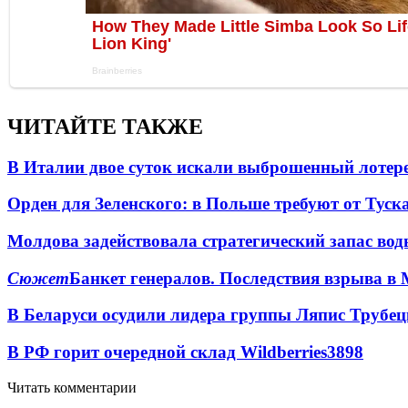
ЧИТАЙТЕ ТАКЖЕ
В Италии двое суток искали выброшенный лоте
Орден для Зеленского: в Польше требуют от Туск
Молдова задействовала стратегический запас вод
Сюжет
Банкет генералов. Последствия взрыва в 
В Беларуси осудили лидера группы Ляпис Трубе
В РФ горит очередной склад Wildberries
3898
Читать комментарии