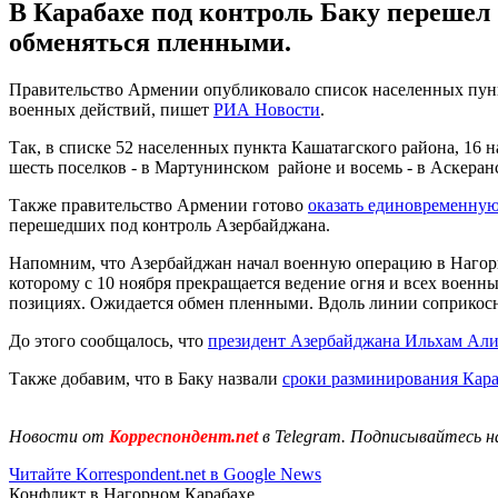
В Карабахе под контроль Баку перешел
обменяться пленными.
Правительство Армении опубликовало список населенных пунк
военных действий, пишет
РИА Новости
.
Так, в списке 52 населенных пункта Кашатагского района, 16 
шесть поселков - в Мартунинском районе и восемь - в Аскера
Также правительство Армении готово
оказать единовременну
перешедших под контроль Азербайджана.
Напомним, что Азербайджан начал военную операцию в Нагорн
которому с 10 ноября прекращается ведение огня и всех вое
позициях. Ожидается обмен пленными. Вдоль линии соприкосн
До этого сообщалось, что
президент Азербайджана Ильхам Али
Также добавим, что в Баку назвали
сроки разминирования Кара
Новости от
Корреспондент.net
в Telegram. Подписывайтесь н
Читайте Korrespondent.net в Google News
Конфликт в Нагорном Карабахе