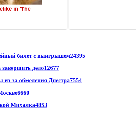
рейный билет с выигрышем
24395
а завершить дело
12677
ы из-за обмеления Днестра
7554
Москве
6660
цкой Михалка
4853