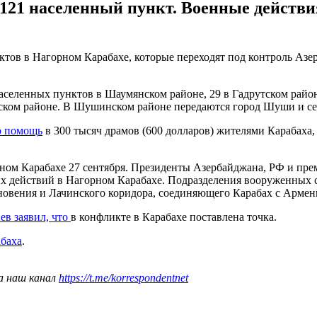
 121 населенный пункт. Военные действ
тов в Нагорном Карабахе, которые переходят под контроль Аз
населенных пунктов в Шаумянском районе, 29 в Гадрутском райо
нском районе. В Шушинском районе передаются город Шуши и се
ю помощь
в 300 тысяч драмов (600 долларов) жителями Карабаха,
ом Карабахе 27 сентября. Президенты Азербайджана, РФ и прем
нных действий в Нагорном Карабахе. Подразделения вооруженны
овения и Лачинского коридора, соединяющего Карабах с Армен
ев заявил, что
в конфликте в Карабахе поставлена точка.
баха
.
а наш канал
https://t.me/korrespondentnet