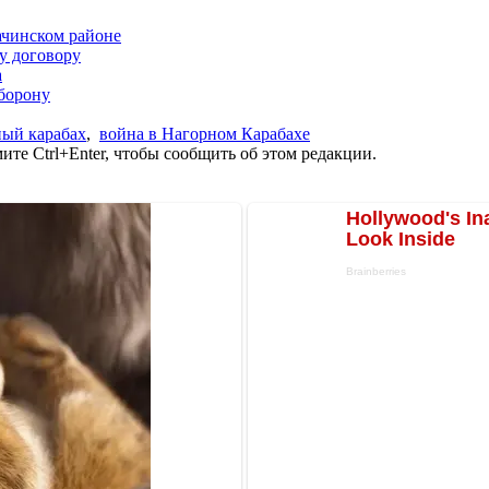
ачинском районе
у договору
а
борону
ный карабах
,
война в Нагорном Карабахе
те Ctrl+Enter, чтобы сообщить об этом редакции.