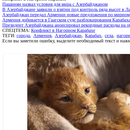
Пашинян назвал условия для мира с Азербайджаном
В Азербайджане заявили о взятии под контроль ряда высот в Л
Азербайджан передал Армении новые предложения по мирном
Армения добивается в Гаагском суде разблокирования Карабах
Президент Азербайджана анонсировал рекордные расходы на о
СПЕЦТЕМА:
Конфликт в Нагорном Карабахе
ТЕГИ:
города
,
Армения
,
Азербайджан
,
Карабах
,
села
,
нагор
Если вы заметили ошибку, выделите необходимый текст и нажми