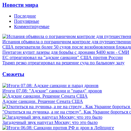
Новости мира
Последние
Популярные
Комментируемые
Испания объявила о пограничном контроле для путешественни
США перехватили более 50 судов после возобновления блокад
Пентагон купит лазеры для борьбы с дронами $400 млн - СМИ
ЕС отреагировал на "адские санкции" США против России
Трамп резко отреагировал на решение суда по бальному залу
Сюжеты
Итоги 07.08: "Адские" санкции и "парад" дронов
Адские санкции. Решение Сената США
"Охотиться на лучника, а не на стрелу". Как Украине бороться 
Загадочный звук напугал Москву: что это было