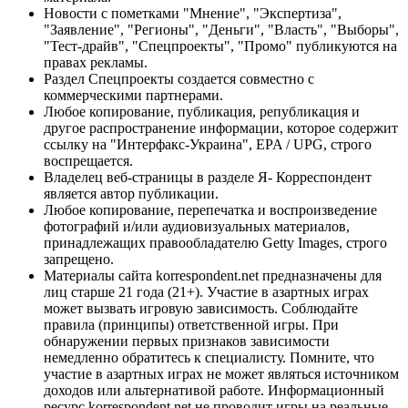
Новости с пометками "Мнение", "Экспертиза",
"Заявление", "Регионы", "Деньги", "Власть", "Выборы",
"Тест-драйв", "Спецпроекты", "Промо" публикуются на
правах рекламы.
Раздел Спецпроекты создается совместно с
коммерческими партнерами.
Любое копирование, публикация, републикация и
другое распространение информации, которое содержит
ссылку на "Интерфакс-Украина", EPA / UPG, строго
воспрещается.
Владелец веб-страницы в разделе Я- Корреспондент
является автор публикации.
Любое копирование, перепечатка и воспроизведение
фотографий и/или аудиовизуальных материалов,
принадлежащих правообладателю Getty Images, строго
запрещено.
Материалы сайта korrespondent.net предназначены для
лиц старше 21 года (21+). Участие в азартных играх
может вызвать игровую зависимость. Соблюдайте
правила (принципы) ответственной игры. При
обнаружении первых признаков зависимости
немедленно обратитесь к специалисту. Помните, что
участие в азартных играх не может являться источником
доходов или альтернативой работе. Информационный
ресурс korrespondent.net не проводит игры на реальные