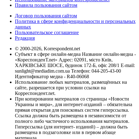
Правила пользования сайтом
Договор пользования сайтом
Политика в сфере конфиденциальности и персональных
данных
Пользовательское соглашение
Редакция
© 2000-2026, Korrespondent.net
Субъект в сфере онлайн-медиа Название онлайн-медиа -
«КореспонденТ.net» Адрес: 02091, місто Київ,
ХАРКІВСЬКЕ ШОСЕ, будинок 172-Б, офіс 208/1 E-mail:
sunlight@mediadim.com.ua
Телефон: 044-205-43-00
Идентификатор медиа - R40-06068
Использование любых материалов, размещённых на
сайте, разрешается при условии ссылки на
Корреспондент.net.
При копировании материалов со страницы «Новости
Украины и мира», для интернет-изданий – обязательна
прямая открытая для поисковых систем гиперссылка.
Ссылка должна быть размещена в независимости от
полного либо частичного использования материалов.
Гиперссылка (для интернет- изданий) – должна быть
размещена в подзаголовке или в первом абзаце
материала.