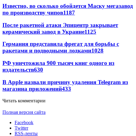
Известно, во сколько обойдется Маску мегазавод
по производству чипов
1187
После ракетной атаки Эпицентр закрывает
керамический завод в Украине
1125
Германия представила фрегат для борьбы с
ракетами и подводными лодками
1028
РФ уничтожила 900 тысяч книг одного из
издательств
630
В Apple назвали причину удаления Telegram из
магазина приложений
433
Читать комментарии
Полная версия сайта
Facebook
Twitter
RSS-ленты