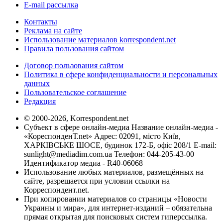
E-mail рассылка
Контакты
Реклама на сайте
Использование материалов korrespondent.net
Правила пользования сайтом
Договор пользования сайтом
Политика в сфере конфиденциальности и персональных
данных
Пользовательское соглашение
Редакция
© 2000-2026, Korrespondent.net
Субъект в сфере онлайн-медиа Название онлайн-медиа -
«КореспонденТ.net» Адрес: 02091, місто Київ,
ХАРКІВСЬКЕ ШОСЕ, будинок 172-Б, офіс 208/1 E-mail:
sunlight@mediadim.com.ua
Телефон: 044-205-43-00
Идентификатор медиа - R40-06068
Использование любых материалов, размещённых на
сайте, разрешается при условии ссылки на
Корреспондент.net.
При копировании материалов со страницы «Новости
Украины и мира», для интернет-изданий – обязательна
прямая открытая для поисковых систем гиперссылка.