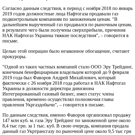
Согласно данным следствия, в период с ноября 2018 по январь
2019 годов должностные лица Нафтогаза продавали газ
подконтрольным компаниям по заниженным ценам. "В
дальнейшем вырученный газ продавался по рыночным ценам,
в результате чего были получены сверхприбыли, причинив
НАК Нафтогаз Украины тяжкие последствия", – говорится в
письме.
Целью этой операции было незаконное обогащение, считают
прокуроры.
"Одной из таких частных компаний стало ООО Эру Трейдинг,
конечным бенефициарным владельцем которой до 9 февраля
2019 года был Фаворов Андрей Михайлович, который
фактически с 26 ноября 2018 года работал в НАК Нафтогаз
Украины в должности директора дивизиона
Интегрированный газовый бизнес, имел статус члена
правления, временно осуществлял полномочия главы
правления Укргаздобычи", – говорится в письме.
По данным следствия, именно Фаворов организовал продажу
147 млн куб. м. газа Эру Трейдинг по заниженной цене около
8,4 тыс грн. за 1 тыс. куб. В свою очередь, компания продала
данный газ Укртрансгазу по рыночной цене около 9,5 тыс грн