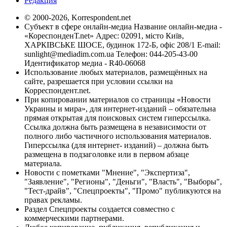
Редакция
© 2000-2026, Korrespondent.net
Субъект в сфере онлайн-медиа Название онлайн-медиа -
«КореспонденТ.net» Адрес: 02091, місто Київ,
ХАРКІВСЬКЕ ШОСЕ, будинок 172-Б, офіс 208/1 E-mail:
sunlight@mediadim.com.ua
Телефон: 044-205-43-00
Идентификатор медиа - R40-06068
Использование любых материалов, размещённых на
сайте, разрешается при условии ссылки на
Корреспондент.net.
При копировании материалов со страницы «Новости
Украины и мира», для интернет-изданий – обязательна
прямая открытая для поисковых систем гиперссылка.
Ссылка должна быть размещена в независимости от
полного либо частичного использования материалов.
Гиперссылка (для интернет- изданий) – должна быть
размещена в подзаголовке или в первом абзаце
материала.
Новости с пометками "Мнение", "Экспертиза",
"Заявление", "Регионы", "Деньги", "Власть", "Выборы",
"Тест-драйв", "Спецпроекты", "Промо" публикуются на
правах рекламы.
Раздел Спецпроекты создается совместно с
коммерческими партнерами.