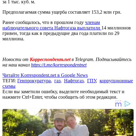
за 1 тыс. куб. м.
Предполагаемая сумма ущерба составляет 153,2 млн грн.
Ранее сообщалось, что в прошлом году
членам
наблюдательного совета Нафтогаза выплатили
14 миллионов
гривен, тогда как в предыдущие два года платили по 29
миллиона.
Новости от
Корреспондент.net
в Telegram. Подписывайтесь
на наш канал
https://t.me/korrespondentnet
Читайте Korrespondent.net в Google News
ТЕГИ:
Генпрокуратура
,
газ
,
Нафтогаз
,
ГПУ
,
коррупционные
схемы
Если вы заметили ошибку, выделите необходимый текст и
нажмите Ctrl+Enter, чтобы сообщить об этом редакции.