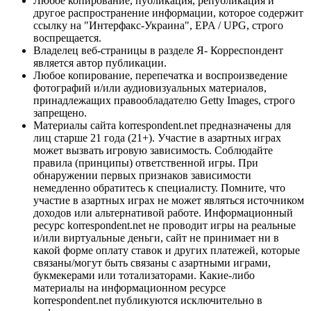
Любое копирование, публикация, републикация и
другое распространение информации, которое содержит
ссылку на "Интерфакс-Украина", EPA / UPG, строго
воспрещается.
Владелец веб-страницы в разделе Я- Корреспондент
является автор публикации.
Любое копирование, перепечатка и воспроизведение
фотографий и/или аудиовизуальных материалов,
принадлежащих правообладателю Getty Images, строго
запрещено.
Материалы сайта korrespondent.net предназначены для
лиц старше 21 года (21+). Участие в азартных играх
может вызвать игровую зависимость. Соблюдайте
правила (принципы) ответственной игры. При
обнаружении первых признаков зависимости
немедленно обратитесь к специалисту. Помните, что
участие в азартных играх не может являться источником
доходов или альтернативой работе. Информационный
ресурс korrespondent.net не проводит игры на реальные
и/или виртуальные деньги, сайт не принимает ни в
какой форме оплату ставок и других платежей, которые
связаны/могут быть связаны с азартными играми,
букмекерами или тотализаторами. Какие-либо
материалы на информационном ресурсе
korrespondent.net публикуются исключительно в