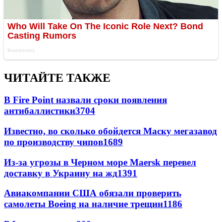
ЧИТАЙТЕ ТАКЖЕ
В Fire Point назвали сроки появления
антибаллистики
3704
Известно, во сколько обойдется Маску мегазавод
по производству чипов
1689
Из-за угрозы в Черном море Maersk перевел
доставку в Украину на жд
1391
Авиакомпании США обязали проверить
самолеты Boeing на наличие трещин
1186