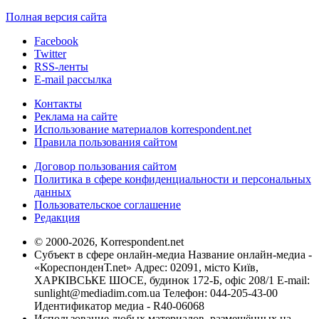
Полная версия сайта
Facebook
Twitter
RSS-ленты
E-mail рассылка
Контакты
Реклама на сайте
Использование материалов korrespondent.net
Правила пользования сайтом
Договор пользования сайтом
Политика в сфере конфиденциальности и персональных
данных
Пользовательское соглашение
Редакция
© 2000-2026, Korrespondent.net
Субъект в сфере онлайн-медиа Название онлайн-медиа -
«КореспонденТ.net» Адрес: 02091, місто Київ,
ХАРКІВСЬКЕ ШОСЕ, будинок 172-Б, офіс 208/1 E-mail:
sunlight@mediadim.com.ua
Телефон: 044-205-43-00
Идентификатор медиа - R40-06068
Использование любых материалов, размещённых на