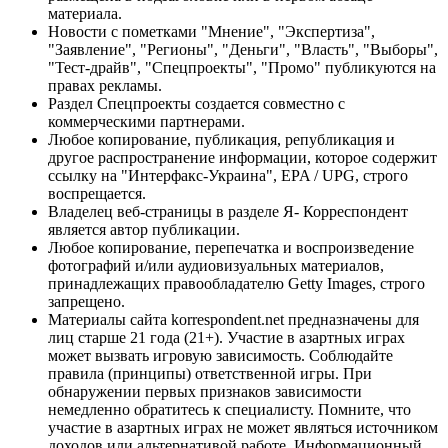
материала.
Новости с пометками "Мнение", "Экспертиза",
"Заявление", "Регионы", "Деньги", "Власть", "Выборы",
"Тест-драйв", "Спецпроекты", "Промо" публикуются на
правах рекламы.
Раздел Спецпроекты создается совместно с
коммерческими партнерами.
Любое копирование, публикация, републикация и
другое распространение информации, которое содержит
ссылку на "Интерфакс-Украина", EPA / UPG, строго
воспрещается.
Владелец веб-страницы в разделе Я- Корреспондент
является автор публикации.
Любое копирование, перепечатка и воспроизведение
фотографий и/или аудиовизуальных материалов,
принадлежащих правообладателю Getty Images, строго
запрещено.
Материалы сайта korrespondent.net предназначены для
лиц старше 21 года (21+). Участие в азартных играх
может вызвать игровую зависимость. Соблюдайте
правила (принципы) ответственной игры. При
обнаружении первых признаков зависимости
немедленно обратитесь к специалисту. Помните, что
участие в азартных играх не может являться источником
доходов или альтернативой работе. Информационный