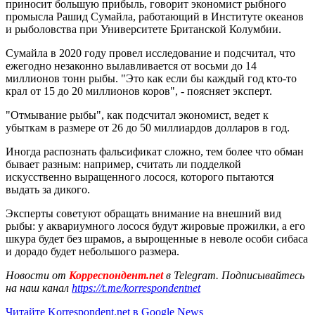
приносит большую прибыль, говорит экономист рыбного
промысла Рашид Сумайла, работающий в Институте океанов
и рыболовства при Университете Британской Колумбии.
Сумайла в 2020 году провел исследование и подсчитал, что
ежегодно незаконно вылавливается от восьми до 14
миллионов тонн рыбы. "Это как если бы каждый год кто-то
крал от 15 до 20 миллионов коров", - поясняет эксперт.
"Отмывание рыбы", как подсчитал экономист, ведет к
убыткам в размере от 26 до 50 миллиардов долларов в год.
Иногда распознать фальсификат сложно, тем более что обман
бывает разным: например, считать ли подделкой
искусственно выращенного лосося, которого пытаются
выдать за дикого.
Эксперты советуют обращать внимание на внешний вид
рыбы: у аквариумного лосося будут жировые прожилки, а его
шкура будет без шрамов, а вырощенные в неволе особи сибаса
и дорадо будет небольшого размера.
Новости от
Корреспондент.net
в Telegram. Подписывайтесь
на наш канал
https://t.me/korrespondentnet
Читайте Korrespondent.net в Google News