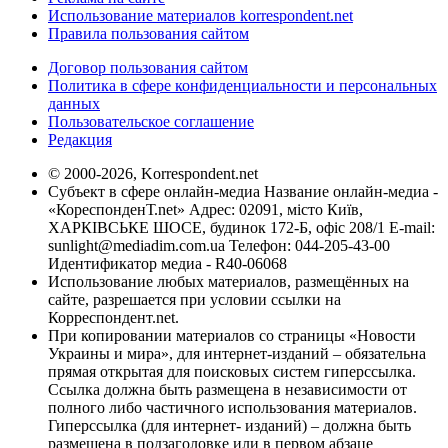
Использование материалов korrespondent.net
Правила пользования сайтом
Договор пользования сайтом
Политика в сфере конфиденциальности и персональных
данных
Пользовательское соглашение
Редакция
© 2000-2026, Korrespondent.net
Субъект в сфере онлайн-медиа Название онлайн-медиа -
«КореспонденТ.net» Адрес: 02091, місто Київ,
ХАРКІВСЬКЕ ШОСЕ, будинок 172-Б, офіс 208/1 E-mail:
sunlight@mediadim.com.ua
Телефон: 044-205-43-00
Идентификатор медиа - R40-06068
Использование любых материалов, размещённых на
сайте, разрешается при условии ссылки на
Корреспондент.net.
При копировании материалов со страницы «Новости
Украины и мира», для интернет-изданий – обязательна
прямая открытая для поисковых систем гиперссылка.
Ссылка должна быть размещена в независимости от
полного либо частичного использования материалов.
Гиперссылка (для интернет- изданий) – должна быть
размещена в подзаголовке или в первом абзаце