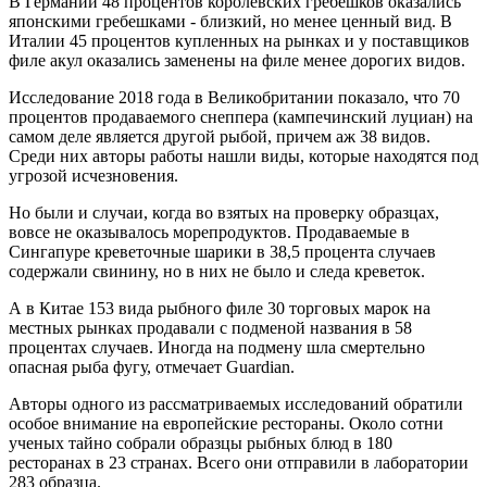
В Германии 48 процентов королевских гребешков оказались
японскими гребешками - близкий, но менее ценный вид. В
Италии 45 процентов купленных на рынках и у поставщиков
филе акул оказались заменены на филе менее дорогих видов.
Исследование 2018 года в Великобритании показало, что 70
процентов продаваемого снеппера (кампечинский луциан) на
самом деле является другой рыбой, причем аж 38 видов.
Среди них авторы работы нашли виды, которые находятся под
угрозой исчезновения.
Но были и случаи, когда во взятых на проверку образцах,
вовсе не оказывалось морепродуктов. Продаваемые в
Сингапуре креветочные шарики в 38,5 процента случаев
содержали свинину, но в них не было и следа креветок.
А в Китае 153 вида рыбного филе 30 торговых марок на
местных рынках продавали с подменой названия в 58
процентах случаев. Иногда на подмену шла смертельно
опасная рыба фугу, отмечает Guardian.
Авторы одного из рассматриваемых исследований обратили
особое внимание на европейские рестораны. Около сотни
ученых тайно собрали образцы рыбных блюд в 180
ресторанах в 23 странах. Всего они отправили в лаборатории
283 образца.