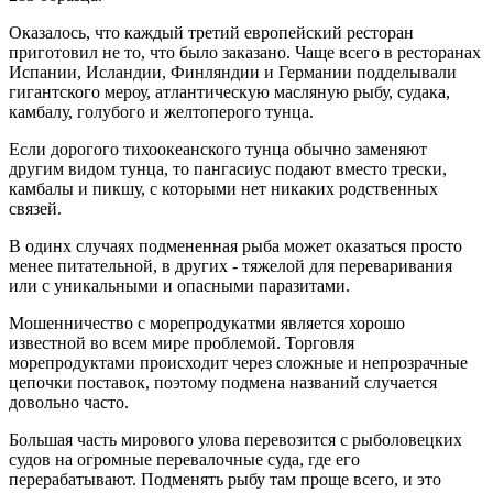
Оказалось, что каждый третий европейский ресторан
приготовил не то, что было заказано. Чаще всего в ресторанах
Испании, Исландии, Финляндии и Германии подделывали
гигантского мероу, атлантическую масляную рыбу, судака,
камбалу, голубого и желтоперого тунца.
Если дорогого тихоокеанского тунца обычно заменяют
другим видом тунца, то пангасиус подают вместо трески,
камбалы и пикшу, с которыми нет никаких родственных
связей.
В одинх случаях подмененная рыба может оказаться просто
менее питательной, в других - тяжелой для переваривания
или с уникальными и опасными паразитами.
Мошенничество с морепродукатми является хорошо
известной во всем мире проблемой. Торговля
морепродуктами происходит через сложные и непрозрачные
цепочки поставок, поэтому подмена названий случается
довольно часто.
Большая часть мирового улова перевозится с рыболовецких
судов на огромные перевалочные суда, где его
перерабатывают. Подменять рыбу там проще всего, и это