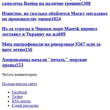
самолеты Boeing на наличие трещин
1308
Известно, во сколько обойдется Маску мегазавод
по производству чипов
1024
Из-за угрозы в Черном море Maersk перевел
доставку в Украину на жд
609
Meta оштрафовали на рекордные $567 млн за
вред детям
156
Американцы начали "печать" морские
дроны
153
Читать комментарии
Полная версия сайта
Facebook
Twitter
RSS-ленты
E-mail рассылка