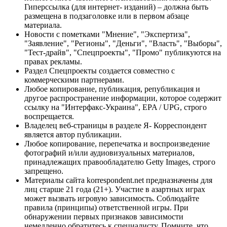
Гиперссылка (для интернет- изданий) – должна быть
размещена в подзаголовке или в первом абзаце
материала.
Новости с пометками "Мнение", "Экспертиза",
"Заявление", "Регионы", "Деньги", "Власть", "Выборы",
"Тест-драйв", "Спецпроекты", "Промо" публикуются на
правах рекламы.
Раздел Спецпроекты создается совместно с
коммерческими партнерами.
Любое копирование, публикация, републикация и
другое распространение информации, которое содержит
ссылку на "Интерфакс-Украина", EPA / UPG, строго
воспрещается.
Владелец веб-страницы в разделе Я- Корреспондент
является автор публикации.
Любое копирование, перепечатка и воспроизведение
фотографий и/или аудиовизуальных материалов,
принадлежащих правообладателю Getty Images, строго
запрещено.
Материалы сайта korrespondent.net предназначены для
лиц старше 21 года (21+). Участие в азартных играх
может вызвать игровую зависимость. Соблюдайте
правила (принципы) ответственной игры. При
обнаружении первых признаков зависимости
немедленно обратитесь к специалисту. Помните, что