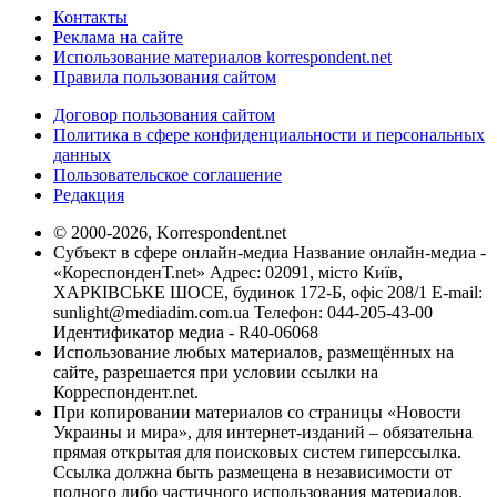
Контакты
Реклама на сайте
Использование материалов korrespondent.net
Правила пользования сайтом
Договор пользования сайтом
Политика в сфере конфиденциальности и персональных
данных
Пользовательское соглашение
Редакция
© 2000-2026, Korrespondent.net
Субъект в сфере онлайн-медиа Название онлайн-медиа -
«КореспонденТ.net» Адрес: 02091, місто Київ,
ХАРКІВСЬКЕ ШОСЕ, будинок 172-Б, офіс 208/1 E-mail:
sunlight@mediadim.com.ua
Телефон: 044-205-43-00
Идентификатор медиа - R40-06068
Использование любых материалов, размещённых на
сайте, разрешается при условии ссылки на
Корреспондент.net.
При копировании материалов со страницы «Новости
Украины и мира», для интернет-изданий – обязательна
прямая открытая для поисковых систем гиперссылка.
Ссылка должна быть размещена в независимости от
полного либо частичного использования материалов.