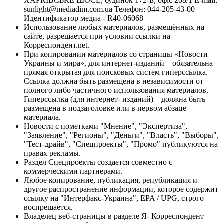
ХАРКІВСЬКЕ ШОСЕ, будинок 172-Б, офіс 208/1 E-mail:
sunlight@mediadim.com.ua
Телефон: 044-205-43-00
Идентификатор медиа - R40-06068
Использование любых материалов, размещённых на
сайте, разрешается при условии ссылки на
Корреспондент.net.
При копировании материалов со страницы «Новости
Украины и мира», для интернет-изданий – обязательна
прямая открытая для поисковых систем гиперссылка.
Ссылка должна быть размещена в независимости от
полного либо частичного использования материалов.
Гиперссылка (для интернет- изданий) – должна быть
размещена в подзаголовке или в первом абзаце
материала.
Новости с пометками "Мнение", "Экспертиза",
"Заявление", "Регионы", "Деньги", "Власть", "Выборы",
"Тест-драйв", "Спецпроекты", "Промо" публикуются на
правах рекламы.
Раздел Спецпроекты создается совместно с
коммерческими партнерами.
Любое копирование, публикация, републикация и
другое распространение информации, которое содержит
ссылку на "Интерфакс-Украина", EPA / UPG, строго
воспрещается.
Владелец веб-страницы в разделе Я- Корреспондент