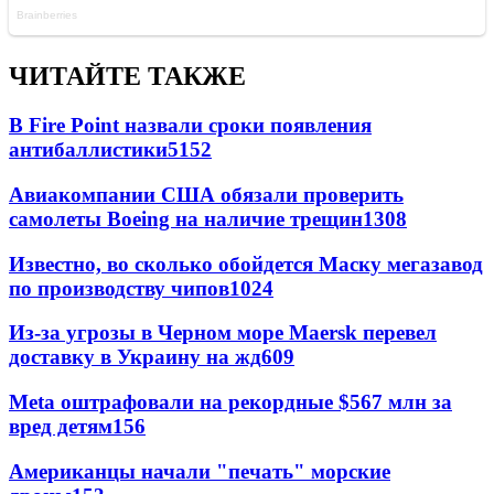
ЧИТАЙТЕ ТАКЖЕ
В Fire Point назвали сроки появления
антибаллистики
5152
Авиакомпании США обязали проверить
самолеты Boeing на наличие трещин
1308
Известно, во сколько обойдется Маску мегазавод
по производству чипов
1024
Из-за угрозы в Черном море Maersk перевел
доставку в Украину на жд
609
Meta оштрафовали на рекордные $567 млн за
вред детям
156
Американцы начали "печать" морские