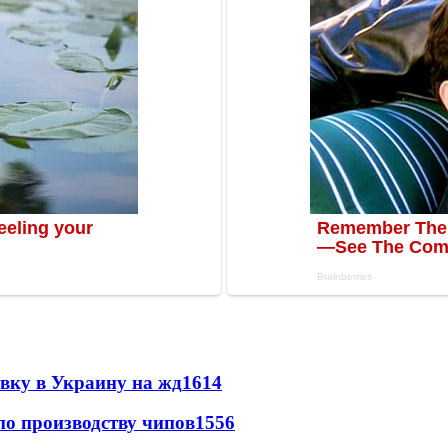
авку в Украину на жд
1614
по производству чипов
1556