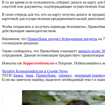
В то же время если пользователь собирает деньги на карту для
соцсетей или документы, подтверждающие осуществление благо
В свою очередь для тех, кто на карту получал деньги за прод
карточкой для осуществления предпринимательской деятельнос
Чтобы отправлять и получать переводы безлимитно, Приватбан
действующим законодательством.
Напомним, что
ПриватБанк продаст безнадежные кредиты
на 7
голландском аукционе.
Также сообщалось, что Приватбанк планирует
закрыть более 3
сотрудников. Данная оптимизация предшествует приватизации 
Новости от
Корреспондент.net
в Telegram. Подписывайтесь н
Читайте Korrespondent.net в Google News
ТЕГИ:
банки
,
банк
,
ПриватБанк
,
перевод
,
денежный перевод
Если вы заметили ошибку, выделите необходимый текст и нажми