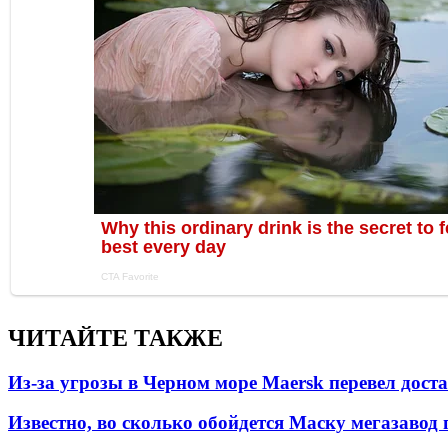
ЧИТАЙТЕ ТАКЖЕ
Из-за угрозы в Черном море Maersk перевел дост
Известно, во сколько обойдется Маску мегазавод 