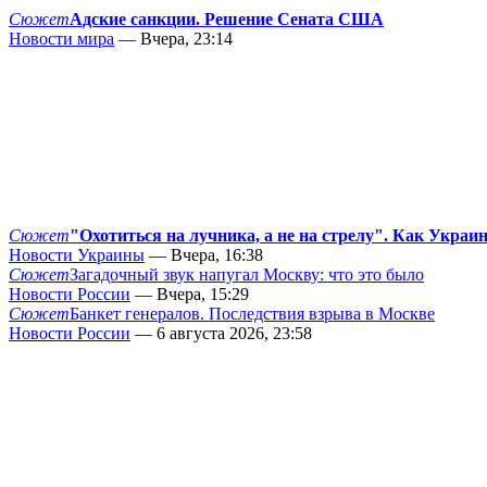
Сюжет
Адские санкции. Решение Сената США
Новости мира
— Вчера, 23:14
Сюжет
"Охотиться на лучника, а не на стрелу". Как Украи
Новости Украины
— Вчера, 16:38
Сюжет
Загадочный звук напугал Москву: что это было
Новости России
— Вчера, 15:29
Сюжет
Банкет генералов. Последствия взрыва в Москве
Новости России
— 6 августа 2026, 23:58