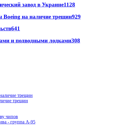
ический завод в Украине
1128
 Boeing на наличие трещин
929
ьств
641
тами и подводными лодками
308
аличие трещин
тву чипов
ива - группа А-95