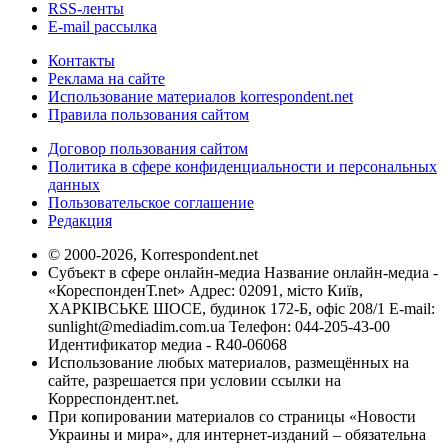
RSS-ленты
E-mail рассылка
Контакты
Реклама на сайте
Использование материалов korrespondent.net
Правила пользования сайтом
Договор пользования сайтом
Политика в сфере конфиденциальности и персональных
данных
Пользовательское соглашение
Редакция
© 2000-2026, Korrespondent.net
Субъект в сфере онлайн-медиа Название онлайн-медиа -
«КореспонденТ.net» Адрес: 02091, місто Київ,
ХАРКІВСЬКЕ ШОСЕ, будинок 172-Б, офіс 208/1 E-mail:
sunlight@mediadim.com.ua
Телефон: 044-205-43-00
Идентификатор медиа - R40-06068
Использование любых материалов, размещённых на
сайте, разрешается при условии ссылки на
Корреспондент.net.
При копировании материалов со страницы «Новости
Украины и мира», для интернет-изданий – обязательна