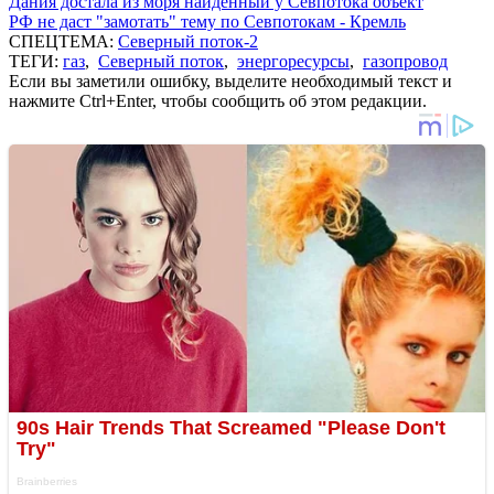
Дания достала из моря найденный у Севпотока объект
РФ не даст "замотать" тему по Севпотокам - Кремль
СПЕЦТЕМА:
Северный поток-2
ТЕГИ:
газ
,
Северный поток
,
энергоресурсы
,
газопровод
Если вы заметили ошибку, выделите необходимый текст и
нажмите Ctrl+Enter, чтобы сообщить об этом редакции.