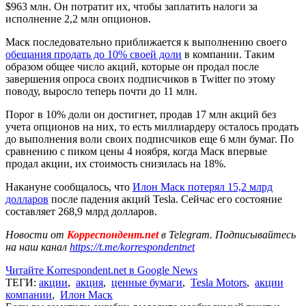
$963 млн. Он потратит их, чтобы заплатить налоги за
исполнение 2,2 млн опционов.
Маск последовательно приближается к выполнению своего
обещания продать до 10% своей доли
в компании. Таким
образом общее число акций, которые он продал после
завершения опроса своих подписчиков в Twitter по этому
поводу, выросло теперь почти до 11 млн.
Порог в 10% доли он достигнет, продав 17 млн акций без
учета опционов на них, то есть миллиардеру осталось продать
до выполнения воли своих подписчиков еще 6 млн бумаг. По
сравнению с пиком цены 4 ноября, когда Маск впервые
продал акции, их стоимость снизилась на 18%.
Накануне сообщалось, что
Илон Маск потерял 15,2 млрд
долларов
после падения акций Tesla. Сейчас его состояние
составляет 268,9 млрд долларов.
Новости от
Корреспондент.net
в Telegram. Подписывайтесь
на наш канал
https://t.me/korrespondentnet
Читайте Korrespondent.net в Google News
ТЕГИ:
акции
,
акция
,
ценные бумаги
,
Tesla Motors
,
акции
компании
,
Илон Маск