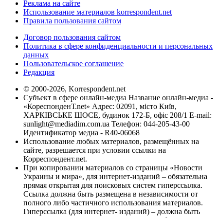
Реклама на сайте
Использование материалов korrespondent.net
Правила пользования сайтом
Договор пользования сайтом
Политика в сфере конфиденциальности и персональных
данных
Пользовательское соглашение
Редакция
© 2000-2026, Korrespondent.net
Субъект в сфере онлайн-медиа Название онлайн-медиа -
«КореспонденТ.net» Адрес: 02091, місто Київ,
ХАРКІВСЬКЕ ШОСЕ, будинок 172-Б, офіс 208/1 E-mail:
sunlight@mediadim.com.ua
Телефон: 044-205-43-00
Идентификатор медиа - R40-06068
Использование любых материалов, размещённых на
сайте, разрешается при условии ссылки на
Корреспондент.net.
При копировании материалов со страницы «Новости
Украины и мира», для интернет-изданий – обязательна
прямая открытая для поисковых систем гиперссылка.
Ссылка должна быть размещена в независимости от
полного либо частичного использования материалов.
Гиперссылка (для интернет- изданий) – должна быть