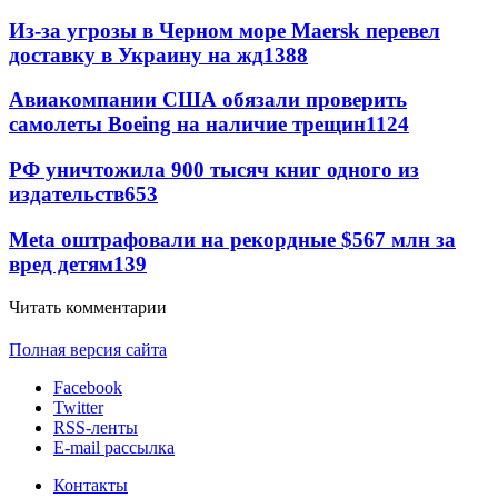
Из-за угрозы в Черном море Maersk перевел
доставку в Украину на жд
1388
Авиакомпании США обязали проверить
самолеты Boeing на наличие трещин
1124
РФ уничтожила 900 тысяч книг одного из
издательств
653
Meta оштрафовали на рекордные $567 млн за
вред детям
139
Читать комментарии
Полная версия сайта
Facebook
Twitter
RSS-ленты
E-mail рассылка
Контакты