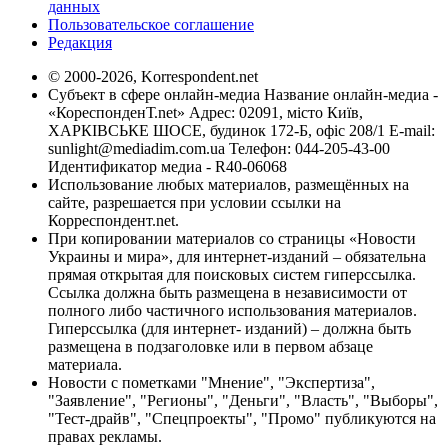
данных
Пользовательское соглашение
Редакция
© 2000-2026, Korrespondent.net
Субъект в сфере онлайн-медиа Название онлайн-медиа -
«КореспонденТ.net» Адрес: 02091, місто Київ,
ХАРКІВСЬКЕ ШОСЕ, будинок 172-Б, офіс 208/1 E-mail:
sunlight@mediadim.com.ua
Телефон: 044-205-43-00
Идентификатор медиа - R40-06068
Использование любых материалов, размещённых на
сайте, разрешается при условии ссылки на
Корреспондент.net.
При копировании материалов со страницы «Новости
Украины и мира», для интернет-изданий – обязательна
прямая открытая для поисковых систем гиперссылка.
Ссылка должна быть размещена в независимости от
полного либо частичного использования материалов.
Гиперссылка (для интернет- изданий) – должна быть
размещена в подзаголовке или в первом абзаце
материала.
Новости с пометками "Мнение", "Экспертиза",
"Заявление", "Регионы", "Деньги", "Власть", "Выборы",
"Тест-драйв", "Спецпроекты", "Промо" публикуются на
правах рекламы.