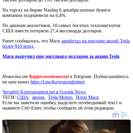
На торгах на бирже Nasdaq 6 декабря ценные бумаги
компании подешевели на 6,4%.
По данным аналитиков, 10 самых богатых техномагнатов
США вместе потеряли 27,4 миллиарда долларов.
Ранее сообщалось, что Маск
заработал на продаже акций Tesla
более $10 млрд.
Маск выручил еще миллиард долларов за акции Tesla
Новости от
Корреспондент.net
в Telegram. Подписывайтесь
на наш канал
https://t.me/korrespondentnet
Читайте Korrespondent.net в Google News
ТЕГИ:
США
,
акции
,
Tesla Motors
,
Илон Маск
Если вы заметили ошибку, выделите необходимый текст и
нажмите Ctrl+Enter, чтобы сообщить об этом редакции.