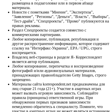
размещена в подзаголовке или в первом абзаце
материала.
Новости с пометками "Мнение", "Экспертиза",
"Заявление", "Регионы", "Деньги", "Власть", "Выборы",
"Тест-драйв", "Спецпроекты", "Промо" публикуются на
правах рекламы.
Раздел Спецпроекты создается совместно с
коммерческими партнерами.
Любое копирование, публикация, републикация и
другое распространение информации, которое содержит
ссылку на "Интерфакс-Украина", EPA / UPG, строго
воспрещается.
Владелец веб-страницы в разделе Я- Корреспондент
является автор публикации.
Любое копирование, перепечатка и воспроизведение
фотографий и/или аудиовизуальных материалов,
принадлежащих правообладателю Getty Images, строго
запрещено.
Материалы сайта korrespondent.net предназначены для
лиц старше 21 года (21+). Участие в азартных играх
может вызвать игровую зависимость. Соблюдайте
правила (принципы) ответственной игры. При
обнаружении первых признаков зависимости
немедленно обратитесь к специалисту. Помните, что
участие в азартных играх не может являться источником