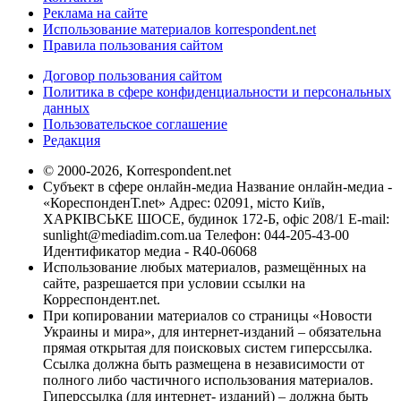
Реклама на сайте
Использование материалов korrespondent.net
Правила пользования сайтом
Договор пользования сайтом
Политика в сфере конфиденциальности и персональных
данных
Пользовательское соглашение
Редакция
© 2000-2026, Korrespondent.net
Субъект в сфере онлайн-медиа Название онлайн-медиа -
«КореспонденТ.net» Адрес: 02091, місто Київ,
ХАРКІВСЬКЕ ШОСЕ, будинок 172-Б, офіс 208/1 E-mail:
sunlight@mediadim.com.ua
Телефон: 044-205-43-00
Идентификатор медиа - R40-06068
Использование любых материалов, размещённых на
сайте, разрешается при условии ссылки на
Корреспондент.net.
При копировании материалов со страницы «Новости
Украины и мира», для интернет-изданий – обязательна
прямая открытая для поисковых систем гиперссылка.
Ссылка должна быть размещена в независимости от
полного либо частичного использования материалов.
Гиперссылка (для интернет- изданий) – должна быть