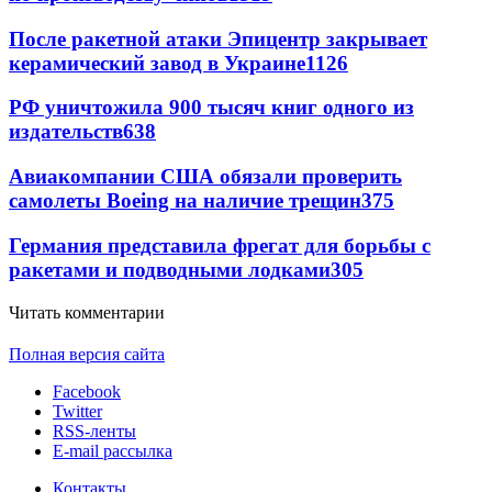
После ракетной атаки Эпицентр закрывает
керамический завод в Украине
1126
РФ уничтожила 900 тысяч книг одного из
издательств
638
Авиакомпании США обязали проверить
самолеты Boeing на наличие трещин
375
Германия представила фрегат для борьбы с
ракетами и подводными лодками
305
Читать комментарии
Полная версия сайта
Facebook
Twitter
RSS-ленты
E-mail рассылка
Контакты