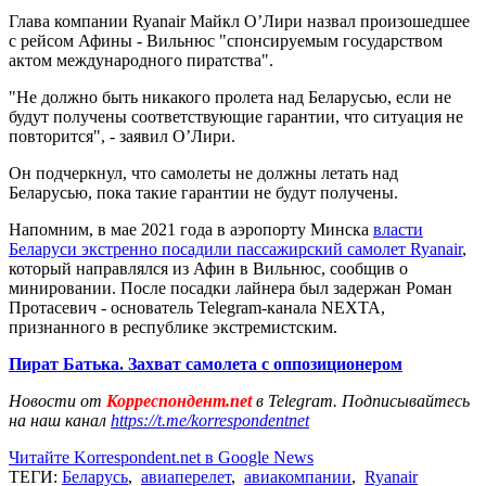
Глава компании Ryanair Майкл О’Лири назвал произошедшее
с рейсом Афины - Вильнюс "спонсируемым государством
актом международного пиратства".
"Не должно быть никакого пролета над Беларусью, если не
будут получены соответствующие гарантии, что ситуация не
повторится", - заявил О’Лири.
Он подчеркнул, что самолеты не должны летать над
Беларусью, пока такие гарантии не будут получены.
Напомним, в мае 2021 года в аэропорту Минска
власти
Беларуси экстренно посадили пассажирский самолет Ryanair
,
который направлялся из Афин в Вильнюс, сообщив о
минировании. После посадки лайнера был задержан Роман
Протасевич - основатель Telegram-канала NEXTA,
признанного в республике экстремистским.
Пират Батька. Захват самолета с оппозиционером
Новости от
Корреспондент.net
в Telegram. Подписывайтесь
на наш канал
https://t.me/korrespondentnet
Читайте Korrespondent.net в Google News
ТЕГИ:
Беларусь
,
авиаперелет
,
авиакомпании
,
Ryanair