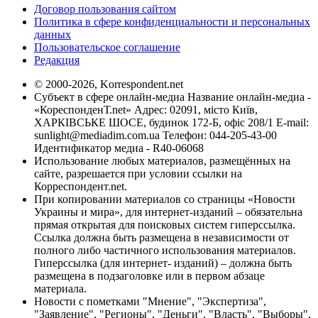
Договор пользования сайтом
Политика в сфере конфиденциальности и персональных
данных
Пользовательское соглашение
Редакция
© 2000-2026, Korrespondent.net
Субъект в сфере онлайн-медиа Название онлайн-медиа -
«КореспонденТ.net» Адрес: 02091, місто Київ,
ХАРКІВСЬКЕ ШОСЕ, будинок 172-Б, офіс 208/1 E-mail:
sunlight@mediadim.com.ua
Телефон: 044-205-43-00
Идентификатор медиа - R40-06068
Использование любых материалов, размещённых на
сайте, разрешается при условии ссылки на
Корреспондент.net.
При копировании материалов со страницы «Новости
Украины и мира», для интернет-изданий – обязательна
прямая открытая для поисковых систем гиперссылка.
Ссылка должна быть размещена в независимости от
полного либо частичного использования материалов.
Гиперссылка (для интернет- изданий) – должна быть
размещена в подзаголовке или в первом абзаце
материала.
Новости с пометками "Мнение", "Экспертиза",
"Заявление", "Регионы", "Деньги", "Власть", "Выборы",