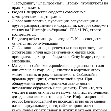
"Тест-драйв", "Спецпроекты", "Промо" публикуются на
правах рекламы.
Раздел Спецпроекты создается совместно с
коммерческими партнерами.
Любое копирование, публикация, републикация и
другое распространение информации, которое содержит
ссылку на "Интерфакс-Украина", EPA / UPG, строго
воспрещается.
Владелец веб-страницы в разделе Я- Корреспондент
является автор публикации.
Любое копирование, перепечатка и воспроизведение
фотографий и/или аудиовизуальных материалов,
принадлежащих правообладателю Getty Images, строго
запрещено.
Материалы сайта korrespondent.net предназначены для
лиц старше 21 года (21+). Участие в азартных играх
может вызвать игровую зависимость. Соблюдайте
правила (принципы) ответственной игры. При
обнаружении первых признаков зависимости
немедленно обратитесь к специалисту. Помните, что
участие в азартных играх не может являться источником
доходов или альтернативой работе. Информационный
ресурс korrespondent.net не проводит игры на реальные
и/или виртуальные деньги, сайт не принимает ни в
какой форме оплату ставок и других платежей, которые