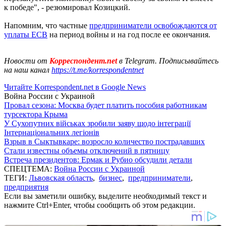
к победе", - резюмировал Козицкий.
Напомним, что частные
предприниматели освобождаются от
уплаты ЕСВ
на период войны и на год после ее окончания.
Новости от
Корреспондент.net
в Telegram. Подписывайтесь
на наш канал
https://t.me/korrespondentnet
Читайте Korrespondent.net в Google News
Война России с Украиной
Провал сезона: Москва будет платить пособия работникам
турсектора Крыма
У Сухопутних військах зробили заяву щодо інтеграції
Інтернаціональних легіонів
Взрыв в Сыктывкаре: возросло количество пострадавших
Стали известны объемы отключений в пятницу
Встреча президентов: Ермак и Рубио обсудили детали
СПЕЦТЕМА:
Война России с Украиной
ТЕГИ:
Львовская область
,
бизнес
,
предприниматели
,
предприятия
Если вы заметили ошибку, выделите необходимый текст и
нажмите Ctrl+Enter, чтобы сообщить об этом редакции.