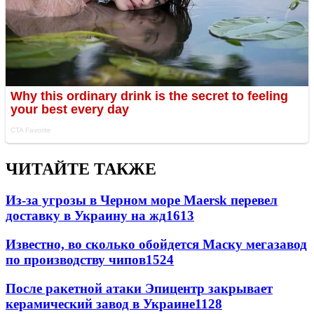
ЧИТАЙТЕ ТАКЖЕ
Из-за угрозы в Черном море Maersk перевел
доставку в Украину на жд
1613
Известно, во сколько обойдется Маску мегазавод
по производству чипов
1524
После ракетной атаки Эпицентр закрывает
керамический завод в Украине
1128