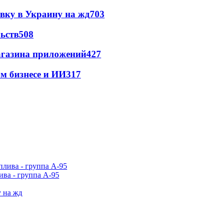
авку в Украину на жд
703
ьств
508
магазина приложений
427
м бизнесе и ИИ
317
ива - группа А-95
у на жд