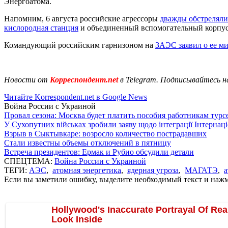
Энергоатома.
Напомним, 6 августа российские агрессоры
дважды обстрелял
кислородная станция
и объединенный вспомогательный корпус
Командующий российским гарнизоном на
ЗАЭС заявил о ее м
Новости от
Корреспондент.net
в Telegram. Подписывайтесь н
Читайте Korrespondent.net в Google News
Война России с Украиной
Провал сезона: Москва будет платить пособия работникам тур
У Сухопутних військах зробили заяву щодо інтеграції Інтернац
Взрыв в Сыктывкаре: возросло количество пострадавших
Стали известны объемы отключений в пятницу
Встреча президентов: Ермак и Рубио обсудили детали
СПЕЦТЕМА:
Война России с Украиной
ТЕГИ:
АЭС
,
атомная энергетика
,
ядерная угроза
,
МАГАТЭ
,
а
Если вы заметили ошибку, выделите необходимый текст и нажми