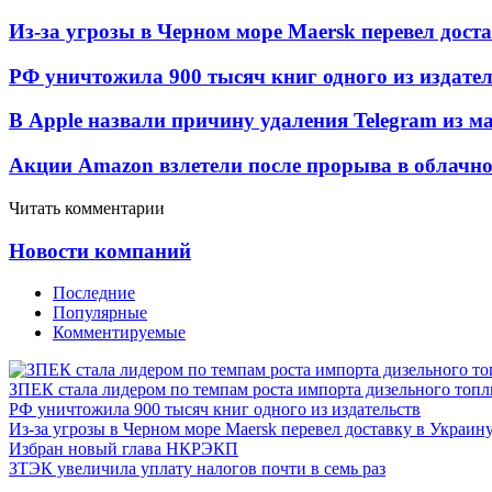
Из-за угрозы в Черном море Maersk перевел дост
РФ уничтожила 900 тысяч книг одного из издател
В Apple назвали причину удаления Telegram из 
Акции Amazon взлетели после прорыва в облачно
Читать комментарии
Новости компаний
Последние
Популярные
Комментируемые
ЗПЕК стала лидером по темпам роста импорта дизельного топл
РФ уничтожила 900 тысяч книг одного из издательств
Из-за угрозы в Черном море Maersk перевел доставку в Украин
Избран новый глава НКРЭКП
ЗТЭК увеличила уплату налогов почти в семь раз