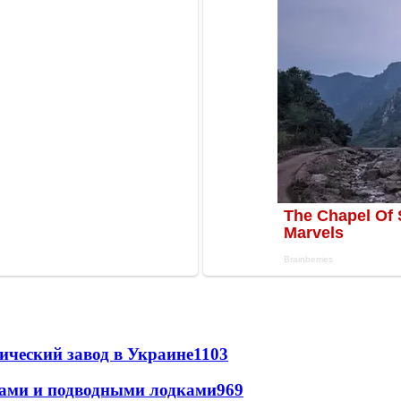
ический завод в Украине
1103
тами и подводными лодками
969