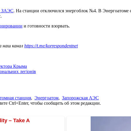
и ЗАЭС
. На станции отключился энергоблок №4. В Энергоатоме с
.
инировании
и готовности взорвать.
а наш канал
https://t.me/korrespondentnet
сектора Крыма
іональних легіонів
томная станция
,
Энергоатом
,
Запорожская АЭС
те Ctrl+Enter, чтобы сообщить об этом редакции.