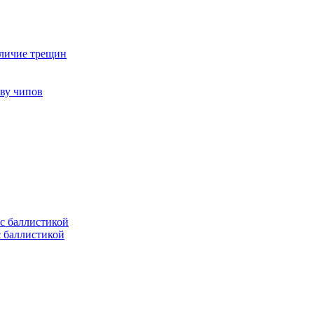
аличие трещин
тву чипов
с баллистикой