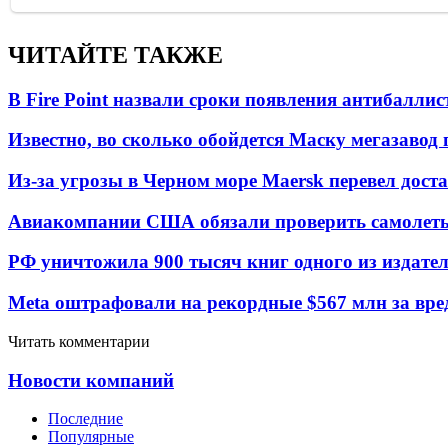
ЧИТАЙТЕ ТАКЖЕ
В Fire Point назвали сроки появления антибалли
Известно, во сколько обойдется Маску мегазавод 
Из-за угрозы в Черном море Maersk перевел дост
Авиакомпании США обязали проверить самолеты
РФ уничтожила 900 тысяч книг одного из издател
Meta оштрафовали на рекордные $567 млн за вре
Читать комментарии
Новости компаний
Последние
Популярные