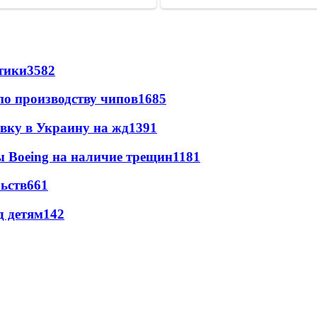
стики
3582
по производству чипов
1685
авку в Украину на жд
1391
 Boeing на наличие трещин
1181
ьств
661
д детям
142