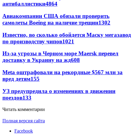
антибаллистики
4864
Авиакомпании США обязали проверить
самолеты Boeing на наличие трещин
1302
Известно, во сколько обойдется Маску мегазавод
по производству чипов
1021
Из-за угрозы в Черном море Maersk перевел
доставку в Украину на жд
608
Meta оштрафовали на рекордные $567 млн за
вред детям
155
УЗ предупредила о изменениях в движении
поездов
133
Читать комментарии
Полная версия сайта
Facebook