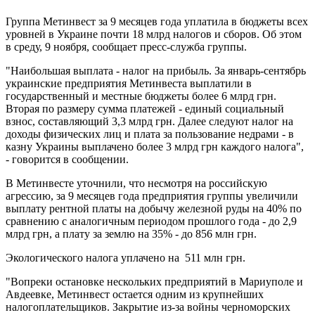
Группа Метинвест за 9 месяцев года уплатила в бюджеты всех
уровней в Украине почти 18 млрд налогов и сборов. Об этом
в среду, 9 ноября, сообщает пресс-служба группы.
"Наибольшая выплата - налог на прибыль. За январь-сентябрь
украинские предприятия Метинвеста выплатили в
государственный и местные бюджеты более 6 млрд грн.
Вторая по размеру сумма платежей - единый социальный
взнос, составляющий 3,3 млрд грн. Далее следуют налог на
доходы физических лиц и плата за пользование недрами - в
казну Украины выплачено более 3 млрд грн каждого налога",
- говорится в сообщении.
В Метинвесте уточнили, что несмотря на российскую
агрессию, за 9 месяцев года предприятия группы увеличили
выплату рентной платы на добычу железной руды на 40% по
сравнению с аналогичным периодом прошлого года - до 2,9
млрд грн, а плату за землю на 35% - до 856 млн грн.
Экологического налога уплачено на 511 млн грн.
"Вопреки остановке нескольких предприятий в Мариуполе и
Авдеевке, Метинвест остается одним из крупнейших
налогоплательщиков. Закрытие из-за войны черноморских