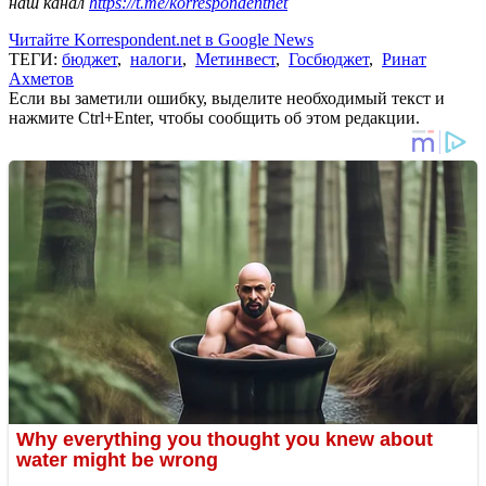
наш канал
https://t.me/korrespondentnet
Читайте Korrespondent.net в Google News
ТЕГИ:
бюджет
,
налоги
,
Метинвест
,
Госбюджет
,
Ринат
Ахметов
Если вы заметили ошибку, выделите необходимый текст и
нажмите Ctrl+Enter, чтобы сообщить об этом редакции.