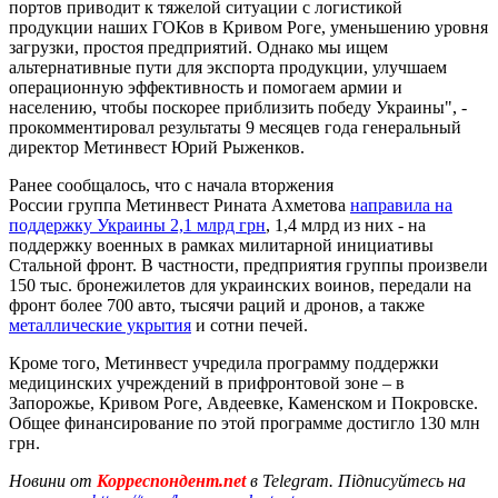
портов приводит к тяжелой ситуации с логистикой
продукции наших ГОКов в Кривом Роге, уменьшению уровня
загрузки, простоя предприятий. Однако мы ищем
альтернативные пути для экспорта продукции, улучшаем
операционную эффективность и помогаем армии и
населению, чтобы поскорее приблизить победу Украины", -
прокомментировал результаты 9 месяцев года генеральный
директор Метинвест Юрий Рыженков.
Ранее сообщалось, что с начала вторжения
России группа Метинвест Рината Ахметова
направила на
поддержку Украины 2,1 млрд грн
, 1,4 млрд из них - на
поддержку военных в рамках милитарной инициативы
Стальной фронт. В частности, предприятия группы произвели
150 тыс. бронежилетов для украинских воинов, передали на
фронт более 700 авто, тысячи раций и дронов, а также
металлические укрытия
и сотни печей.
Кроме того, Метинвест учредила программу поддержки
медицинских учреждений в прифронтовой зоне – в
Запорожье, Кривом Роге, Авдеевке, Каменском и Покровске.
Общее финансирование по этой программе достигло 130 млн
грн.
Новини от
Корреспондент.net
в Telegram. Підписуйтесь на