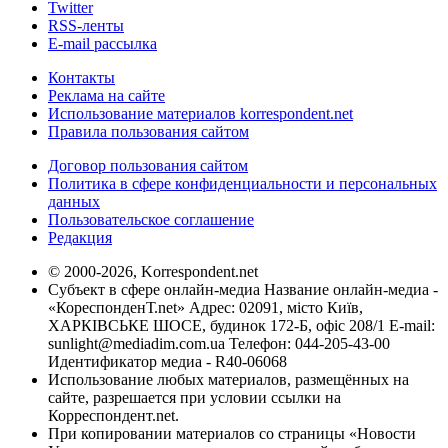
Twitter
RSS-ленты
E-mail рассылка
Контакты
Реклама на сайте
Использование материалов korrespondent.net
Правила пользования сайтом
Договор пользования сайтом
Политика в сфере конфиденциальности и персональных
данных
Пользовательское соглашение
Редакция
© 2000-2026, Korrespondent.net
Субъект в сфере онлайн-медиа Название онлайн-медиа -
«КореспонденТ.net» Адрес: 02091, місто Київ,
ХАРКІВСЬКЕ ШОСЕ, будинок 172-Б, офіс 208/1 E-mail:
sunlight@mediadim.com.ua
Телефон: 044-205-43-00
Идентификатор медиа - R40-06068
Использование любых материалов, размещённых на
сайте, разрешается при условии ссылки на
Корреспондент.net.
При копировании материалов со страницы «Новости