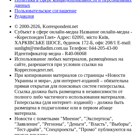
данных
Пользовательское соглашение
Редакция
© 2000-2026, Korrespondent.net
Субъект в сфере онлайн-медиа Название онлайн-медиа -
«КореспонденТ.net» Адрес: 02091, місто Київ,
ХАРКІВСЬКЕ ШОСЕ, будинок 172-Б, офіс 208/1 E-mail:
sunlight@mediadim.com.ua
Телефон: 044-205-43-00
Идентификатор медиа - R40-06068
Использование любых материалов, размещённых на
сайте, разрешается при условии ссылки на
Корреспондент.net.
При копировании материалов со страницы «Новости
Украины и мира», для интернет-изданий – обязательна
прямая открытая для поисковых систем гиперссылка.
Ссылка должна быть размещена в независимости от
полного либо частичного использования материалов.
Гиперссылка (для интернет- изданий) – должна быть
размещена в подзаголовке или в первом абзаце
материала.
Новости с пометками "Мнение", "Экспертиза",
"Заявление", "Регионы", "Деньги", "Власть", "Выборы",
"Тест-драйв", "Спецпроекты", "Промо" публикуются на
правах рекламы.