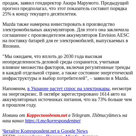
продаж, заявил гендиректор Акира Марумото. Предыдущий
прогноз предполагал, что этот показатель составит порядка
25% к концу текущего десятилетия.
Mazda также намерена инвестировать в производство
электромобильных аккумуляторов. Для этого она заключила
соглашение с производителем аккумуляторов Envision AESC
на поставку батарей для ее электромобилей, выпускаемых в
Японии.
"Мы ожидаем, что вплоть до 2030 года высокая
неопределенность деловой среды сохранится, учитывая
влияние множества факторов, включая регулятивные тренды
в каждой отдельной стране, а также состояние энергетической
инфраструктуры и выбор потребителей", – заявили в Mazda.
Напомним,
в Украине растет спрос на электрокары
, несмотря
на энергокризис. В октябре зарегистрировано 1614 авто на
аккумуляторных источниках питания, что на 73% больше чем
в прошлом году.
Новини от
Корреспондент.net
в Telegram. Підписуйтесь на
наш канал
https://t.me/korrespondentnet
Читайте Korrespondent.net в Google News