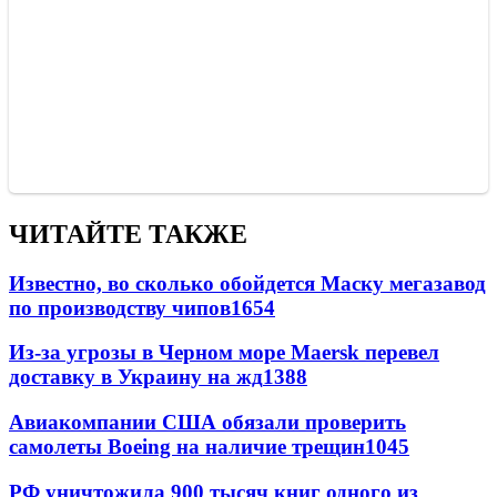
ЧИТАЙТЕ ТАКЖЕ
Известно, во сколько обойдется Маску мегазавод
по производству чипов
1654
Из-за угрозы в Черном море Maersk перевел
доставку в Украину на жд
1388
Авиакомпании США обязали проверить
самолеты Boeing на наличие трещин
1045
РФ уничтожила 900 тысяч книг одного из