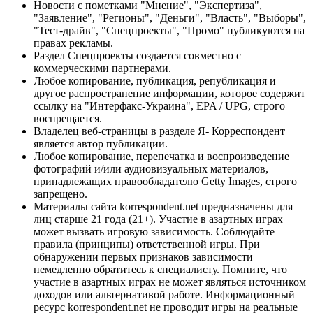
Новости с пометками "Мнение", "Экспертиза",
"Заявление", "Регионы", "Деньги", "Власть", "Выборы",
"Тест-драйв", "Спецпроекты", "Промо" публикуются на
правах рекламы.
Раздел Спецпроекты создается совместно с
коммерческими партнерами.
Любое копирование, публикация, републикация и
другое распространение информации, которое содержит
ссылку на "Интерфакс-Украина", EPA / UPG, строго
воспрещается.
Владелец веб-страницы в разделе Я- Корреспондент
является автор публикации.
Любое копирование, перепечатка и воспроизведение
фотографий и/или аудиовизуальных материалов,
принадлежащих правообладателю Getty Images, строго
запрещено.
Материалы сайта korrespondent.net предназначены для
лиц старше 21 года (21+). Участие в азартных играх
может вызвать игровую зависимость. Соблюдайте
правила (принципы) ответственной игры. При
обнаружении первых признаков зависимости
немедленно обратитесь к специалисту. Помните, что
участие в азартных играх не может являться источником
доходов или альтернативой работе. Информационный
ресурс korrespondent.net не проводит игры на реальные