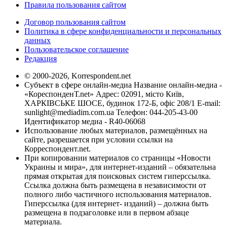
Правила пользования сайтом
Договор пользования сайтом
Политика в сфере конфиденциальности и персональных
данных
Пользовательское соглашение
Редакция
© 2000-2026, Korrespondent.net
Субъект в сфере онлайн-медиа Название онлайн-медиа -
«КореспонденТ.net» Адрес: 02091, місто Київ,
ХАРКІВСЬКЕ ШОСЕ, будинок 172-Б, офіс 208/1 E-mail:
sunlight@mediadim.com.ua
Телефон: 044-205-43-00
Идентификатор медиа - R40-06068
Использование любых материалов, размещённых на
сайте, разрешается при условии ссылки на
Корреспондент.net.
При копировании материалов со страницы «Новости
Украины и мира», для интернет-изданий – обязательна
прямая открытая для поисковых систем гиперссылка.
Ссылка должна быть размещена в независимости от
полного либо частичного использования материалов.
Гиперссылка (для интернет- изданий) – должна быть
размещена в подзаголовке или в первом абзаце
материала.