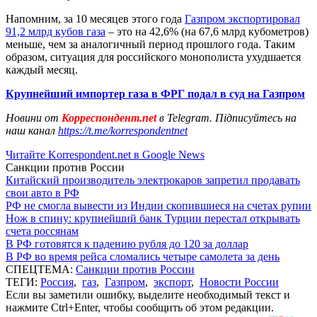
Напомним, за 10 месяцев этого года
Газпром экспортировал
91,2 млрд кубов газа
– это на 42,6% (на 67,6 млрд кубометров)
меньше, чем за аналогичный период прошлого года. Таким
образом, ситуация для российского монополиста ухудшается
каждый месяц.
Крупнейший импортер газа в ФРГ подал в суд на Газпром
Новини от
Корреспондент.net
в Telegram. Підписуйтесь на
наш канал
https://t.me/korrespondentnet
Читайте Korrespondent.net в Google News
Санкции против России
Китайский производитель электрокаров запретил продавать
свои авто в РФ
РФ не смогла вывести из Индии скопившиеся на счетах рупии
Нож в спину: крупнейший банк Турции перестал открывать
счета россянам
В РФ готовятся к падению рубля до 120 за доллар
В РФ во время рейса сломались четыре самолета за день
СПЕЦТЕМА:
Санкции против России
ТЕГИ:
Россия
,
газ
,
Газпром
,
экспорт
,
Новости России
Если вы заметили ошибку, выделите необходимый текст и
нажмите Ctrl+Enter, чтобы сообщить об этом редакции.