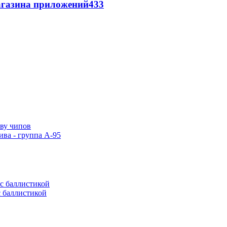
магазина приложений
433
тву чипов
ива - группа А-95
с баллистикой