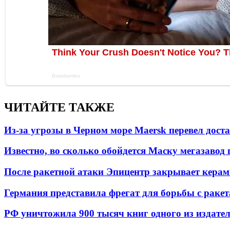
ЧИТАЙТЕ ТАКЖЕ
Из-за угрозы в Черном море Maersk перевел дост
Известно, во сколько обойдется Маску мегазавод 
После ракетной атаки Эпицентр закрывает керам
Германия представила фрегат для борьбы с раке
РФ уничтожила 900 тысяч книг одного из издател