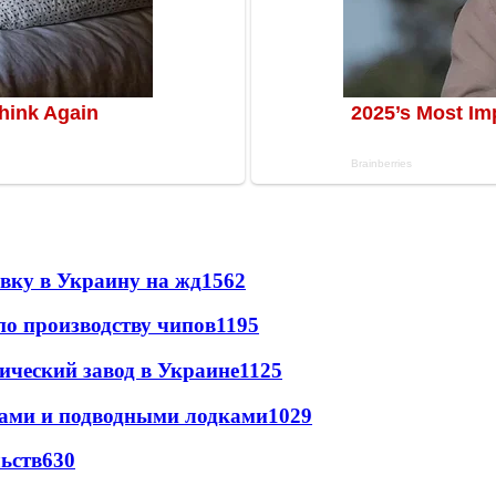
авку в Украину на жд
1562
по производству чипов
1195
ический завод в Украине
1125
тами и подводными лодками
1029
ьств
630