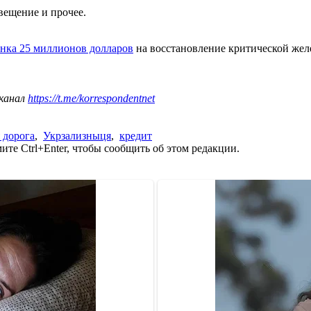
вещение и прочее.
анка 25 миллионов долларов
на восстановление критической жел
 канал
https://t.me/korrespondentnet
 дорога
,
Укрзализныця
,
кредит
те Ctrl+Enter, чтобы сообщить об этом редакции.