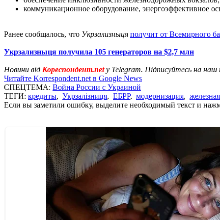
коммуникационное оборудование, энергоэффективное ос
Ранее сообщалось, что
Укрзализныця
получит от Всемирного б
Укрзализныця получила 105 генераторов на $2,7 млн
Новини від
Кореспондент.net
у Telegram. Підписуйтесь на наш
Читайте Korrespondent.net в Google News
СПЕЦТЕМА:
Война России с Украиной
ТЕГИ:
кредиты
,
Укрзалізниця
,
ЕБРР
,
модернизация
,
железная
Если вы заметили ошибку, выделите необходимый текст и нажми