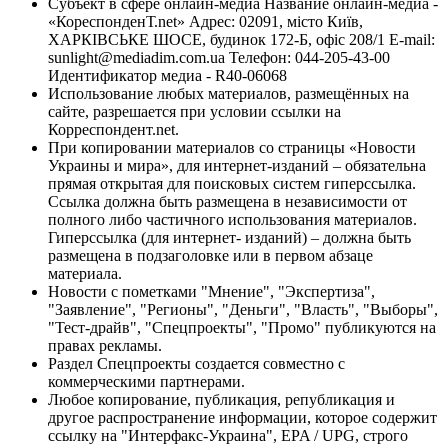
Субъект в сфере онлайн-медиа Название онлайн-медиа -
«КореспонденТ.net» Адрес: 02091, місто Київ,
ХАРКІВСЬКЕ ШОСЕ, будинок 172-Б, офіс 208/1 E-mail:
sunlight@mediadim.com.ua
Телефон: 044-205-43-00
Идентификатор медиа - R40-06068
Использование любых материалов, размещённых на
сайте, разрешается при условии ссылки на
Корреспондент.net.
При копировании материалов со страницы «Новости
Украины и мира», для интернет-изданий – обязательна
прямая открытая для поисковых систем гиперссылка.
Ссылка должна быть размещена в независимости от
полного либо частичного использования материалов.
Гиперссылка (для интернет- изданий) – должна быть
размещена в подзаголовке или в первом абзаце
материала.
Новости с пометками "Мнение", "Экспертиза",
"Заявление", "Регионы", "Деньги", "Власть", "Выборы",
"Тест-драйв", "Спецпроекты", "Промо" публикуются на
правах рекламы.
Раздел Спецпроекты создается совместно с
коммерческими партнерами.
Любое копирование, публикация, републикация и
другое распространение информации, которое содержит
ссылку на "Интерфакс-Украина", EPA / UPG, строго