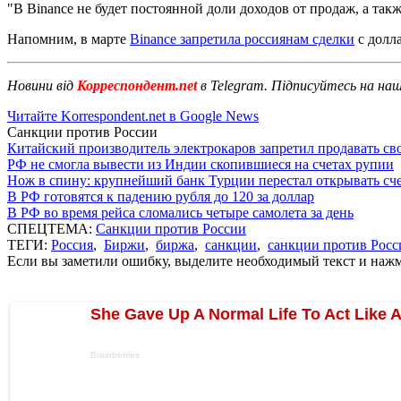
"В Binance не будет постоянной доли доходов от продаж, а так
Напомним, в марте
Binance запретила россиянам сделки
с долл
Новини від
Корреспондент.net
в Telegram. Підписуйтесь на на
Читайте Korrespondent.net в Google News
Санкции против России
Китайский производитель электрокаров запретил продавать св
РФ не смогла вывести из Индии скопившиеся на счетах рупии
Нож в спину: крупнейший банк Турции перестал открывать сче
В РФ готовятся к падению рубля до 120 за доллар
В РФ во время рейса сломались четыре самолета за день
СПЕЦТЕМА:
Санкции против России
ТЕГИ:
Россия
,
Биржи
,
биржа
,
санкции
,
санкции против Росс
Если вы заметили ошибку, выделите необходимый текст и нажми