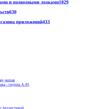
тами и подводными лодками
1029
ьств
630
магазина приложений
433
тву чипов
ива - группа А-95