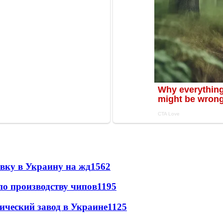
авку в Украину на жд
1562
по производству чипов
1195
ический завод в Украине
1125