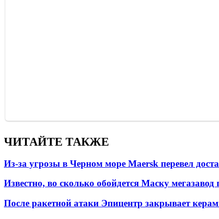
ЧИТАЙТЕ ТАКЖЕ
Из-за угрозы в Черном море Maersk перевел дост
Известно, во сколько обойдется Маску мегазавод 
После ракетной атаки Эпицентр закрывает керам