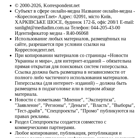
© 2000-2026, Korrespondent.net
Субъект в сфере онлайн-медиа Название онлайн-медиа -
«КореспонденТ.net» Адрес: 02091, місто Київ,
ХАРКІВСЬКЕ ШОСЕ, будинок 172-Б, офіс 208/1 E-mail:
sunlight@mediadim.com.ua
Телефон: 044-205-43-00
Идентификатор медиа - R40-06068
Использование любых материалов, размещённых на
сайте, разрешается при условии ссылки на
Корреспондент.net.
При копировании материалов со страницы «Новости
Украины и мира», для интернет-изданий – обязательна
прямая открытая для поисковых систем гиперссылка.
Ссылка должна быть размещена в независимости от
полного либо частичного использования материалов.
Гиперссылка (для интернет- изданий) – должна быть
размещена в подзаголовке или в первом абзаце
материала.
Новости с пометками "Мнение", "Экспертиза",
"Заявление", "Регионы", "Деньги", "Власть", "Выборы",
"Тест-драйв", "Спецпроекты", "Промо" публикуются на
правах рекламы.
Раздел Спецпроекты создается совместно с
коммерческими партнерами.
Любое копирование, публикация, републикация и