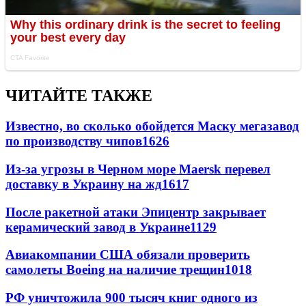
ЧИТАЙТЕ ТАКЖЕ
Известно, во сколько обойдется Маску мегазавод
по производству чипов
1626
Из-за угрозы в Черном море Maersk перевел
доставку в Украину на жд
1617
После ракетной атаки Эпицентр закрывает
керамический завод в Украине
1129
Авиакомпании США обязали проверить
самолеты Boeing на наличие трещин
1018
РФ уничтожила 900 тысяч книг одного из