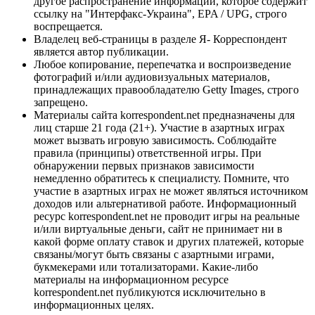
другое распространение информации, которое содержит
ссылку на "Интерфакс-Украина", EPA / UPG, строго
воспрещается.
Владелец веб-страницы в разделе Я- Корреспондент
является автор публикации.
Любое копирование, перепечатка и воспроизведение
фотографий и/или аудиовизуальных материалов,
принадлежащих правообладателю Getty Images, строго
запрещено.
Материалы сайта korrespondent.net предназначены для
лиц старше 21 года (21+). Участие в азартных играх
может вызвать игровую зависимость. Соблюдайте
правила (принципы) ответственной игры. При
обнаружении первых признаков зависимости
немедленно обратитесь к специалисту. Помните, что
участие в азартных играх не может являться источником
доходов или альтернативой работе. Информационный
ресурс korrespondent.net не проводит игры на реальные
и/или виртуальные деньги, сайт не принимает ни в
какой форме оплату ставок и других платежей, которые
связаны/могут быть связаны с азартными играми,
букмекерами или тотализаторами. Какие-либо
материалы на информационном ресурсе
korrespondent.net публикуются исключительно в
информационных целях.