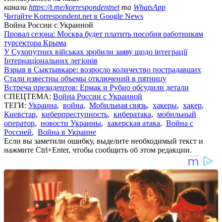
канали
https://t.me/korrespondentnet
та
WhatsApp
Читайте Korrespondent.net в Google News
Война России с Украиной
Провал сезона: Москва будет платить пособия работникам
турсектора Крыма
У Сухопутних військах зробили заяву щодо інтеграції
Інтернаціональних легіонів
Взрыв в Сыктывкаре: возросло количество пострадавших
Стали известны объемы отключений в пятницу
Встреча президентов: Ермак и Рубио обсудили детали
СПЕЦТЕМА:
Война России с Украиной
ТЕГИ:
Украина
,
война
,
Мобильная связь
,
хакеры
,
хакер
,
Киевстар
,
киберпреступность
,
кибератака
,
мобильный
оператор
,
новости Украины
,
хакерская атака
,
Война с
Россией
,
Война в Украине
Если вы заметили ошибку, выделите необходимый текст и
нажмите Ctrl+Enter, чтобы сообщить об этом редакции.