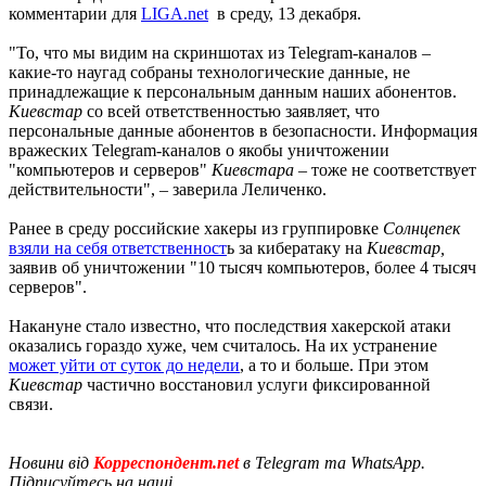
комментарии для
LIGA.net
в среду, 13 декабря.
"То, что мы видим на скриншотах из Telegram-каналов –
какие-то наугад собраны технологические данные, не
принадлежащие к персональным данным наших абонентов.
Киевстар
со всей ответственностью заявляет, что
персональные данные абонентов в безопасности. Информация
вражеских Telegram-каналов о якобы уничтожении
"компьютеров и серверов"
Киевстара
– тоже не соответствует
действительности", – заверила Леличенко.
Ранее в среду российские хакеры из группировке
Солнцепек
взяли на себя ответственност
ь за кибератаку на
Киевстар,
заявив об уничтожении "10 тысяч компьютеров, более 4 тысяч
серверов".
Накануне стало известно, что последствия хакерской атаки
оказались гораздо хуже, чем считалось. На их устранение
может уйти от суток до недели
, а то и больше. При этом
Киевстар
частично восстановил услуги фиксированной
связи.
Новини від
Корреспондент.net
в Telegram та WhatsApp.
Підписуйтесь на наші