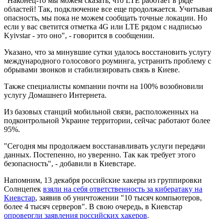
"Наконец-то мы можем сказать, что LTE работает в ряде
областей! Так, подключение все еще продолжается. Учитывая
опасность, мы пока не можем сообщать точные локации. Но
если у вас светится отметка 4G или LTE рядом с надписью
Kyivstar - это оно", - говорится в сообщении.
Указано, что за минувшие сутки удалось восстановить услугу
международного голосового роуминга, устранить проблему с
обрывами звонков и стабилизировать связь в Киеве.
Также специалисты компании почти на 100% возобновили
услугу Домашнего Интернета.
Из базовых станций мобильной связи, расположенных на
подконтрольной Украине территории, сейчас работают более
95%.
"Сегодня мы продолжаем восстанавливать услуги передачи
данных. Постепенно, но уверенно. Так как требует этого
безопасность", - добавили в Киевстаре.
Напомним, 13 декабря российские хакеры из группировки
Солнцепек
взяли на себя ответственность за кибератаку на
Киевстар
, заявив об уничтожении "10 тысяч компьютеров,
более 4 тысяч серверов". В свою очередь, в Киевстар
опровергли заявления российских хакеров
.