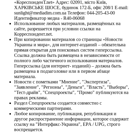
«КореспонденТ.net» Адрес: 02091, місто Київ,
ХАРКІВСЬКЕ ШОСЕ, будинок 172-Б, офіс 208/1 E-mail:
sunlight@mediadim.com.ua
Телефон: 044-205-43-00
Идентификатор медиа - R40-06068
Использование любых материалов, размещённых на
сайте, разрешается при условии ссылки на
Корреспондент.net.
При копировании материалов со страницы «Новости
Украины и мира», для интернет-изданий – обязательна
прямая открытая для поисковых систем гиперссылка.
Ссылка должна быть размещена в независимости от
полного либо частичного использования материалов.
Гиперссылка (для интернет- изданий) – должна быть
размещена в подзаголовке или в первом абзаце
материала.
Новости с пометками "Мнение", "Экспертиза",
"Заявление", "Регионы", "Деньги", "Власть", "Выборы",
"Тест-драйв", "Спецпроекты", "Промо" публикуются на
правах рекламы.
Раздел Спецпроекты создается совместно с
коммерческими партнерами.
Любое копирование, публикация, републикация и
другое распространение информации, которое содержит
ссылку на "Интерфакс-Украина", EPA / UPG, строго
воспрещается.