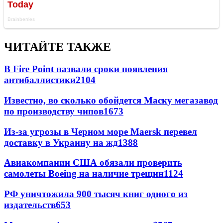
ЧИТАЙТЕ ТАКЖЕ
В Fire Point назвали сроки появления
антибаллистики
2104
Известно, во сколько обойдется Маску мегазавод
по производству чипов
1673
Из-за угрозы в Черном море Maersk перевел
доставку в Украину на жд
1388
Авиакомпании США обязали проверить
самолеты Boeing на наличие трещин
1124
РФ уничтожила 900 тысяч книг одного из
издательств
653