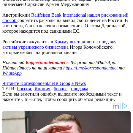
бизнесмен Саркисян Армен Меружанович.
Австрийский
Raiffeisen Bank International нашел рискованный
способ
сократить расходы на вывод своих денег из России. В
частности, банк заключил соглашение с Олегом Дерипаской,
которое находится под санкциями ЕС.
Российские оккупанты
в Крыму выставили на продажу
активы украинского бизнесмена
Игоря Коломойского,
которые якобы "национализированы".
Новини від
Корреспондент.net
в Telegram та WhatsApp.
Підписуйтесь на наші канали
https://t.me/korrespondentnet
та
WhatsApp
Читайте Korrespondent.net в Google News
ТЕГИ:
Россия
,
Япония
,
бизнес
,
продажа
Если вы заметили ошибку, выделите необходимый текст и
нажмите Ctrl+Enter, чтобы сообщить об этом редакции.