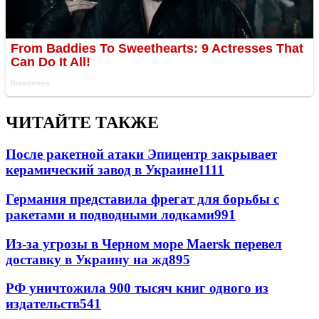
ЧИТАЙТЕ ТАКЖЕ
После ракетной атаки Эпицентр закрывает
керамический завод в Украине
1111
Германия представила фрегат для борьбы с
ракетами и подводными лодками
991
Из-за угрозы в Черном море Maersk перевел
доставку в Украину на жд
895
РФ уничтожила 900 тысяч книг одного из
издательств
541