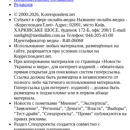
Редакция
© 2000-2026, Korrespondent.net
Субъект в сфере онлайн-медиа Название онлайн-медиа -
«КореспонденТ.net» Адрес: 02091, місто Київ,
ХАРКІВСЬКЕ ШОСЕ, будинок 172-Б, офіс 208/1 E-mail:
sunlight@mediadim.com.ua
Телефон: 044-205-43-00
Идентификатор медиа - R40-06068
Использование любых материалов, размещённых на
сайте, разрешается при условии ссылки на
Корреспондент.net.
При копировании материалов со страницы «Новости
Украины и мира», для интернет-изданий – обязательна
прямая открытая для поисковых систем гиперссылка.
Ссылка должна быть размещена в независимости от
полного либо частичного использования материалов.
Гиперссылка (для интернет- изданий) – должна быть
размещена в подзаголовке или в первом абзаце
материала.
Новости с пометками "Мнение", "Экспертиза",
"Заявление", "Регионы", "Деньги", "Власть", "Выборы",
"Тест-драйв", "Спецпроекты", "Промо" публикуются на
правах рекламы.
Раздел Спецпроекты создается совместно с
коммерческими партнерами.