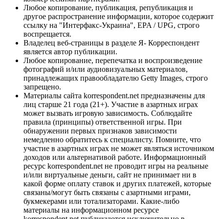
Любое копирование, публикация, републикация и
другое распространение информации, которое содержит
ссылку на "Интерфакс-Украина", EPA / UPG, строго
воспрещается.
Владелец веб-страницы в разделе Я- Корреспондент
является автор публикации.
Любое копирование, перепечатка и воспроизведение
фотографий и/или аудиовизуальных материалов,
принадлежащих правообладателю Getty Images, строго
запрещено.
Материалы сайта korrespondent.net предназначены для
лиц старше 21 года (21+). Участие в азартных играх
может вызвать игровую зависимость. Соблюдайте
правила (принципы) ответственной игры. При
обнаружении первых признаков зависимости
немедленно обратитесь к специалисту. Помните, что
участие в азартных играх не может являться источником
доходов или альтернативой работе. Информационный
ресурс korrespondent.net не проводит игры на реальные
и/или виртуальные деньги, сайт не принимает ни в
какой форме оплату ставок и других платежей, которые
связаны/могут быть связаны с азартными играми,
букмекерами или тотализаторами. Какие-либо
материалы на информационном ресурсе
korrespondent.net публикуются исключительно в