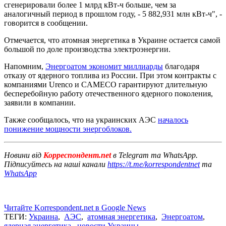
сгенерировали более 1 млрд кВт-ч больше, чем за
аналогичный период в прошлом году, - 5 882,931 млн кВт-ч", -
говорится в сообщении.
Отмечается, что атомная энергетика в Украине остается самой
большой по доле производства электроэнергии.
Напомним,
Энергоатом экономит миллиарды
благодаря
отказу от ядерного топлива из России. При этом контракты с
компаниями Urenco и CAMECO гарантируют длительную
бесперебойную работу отечественного ядерного поколения,
заявили в компании.
Также сообщалось, что на украинских АЭС
началось
понижение мощности энергоблоков.
Новини від
Корреспондент.net
в Telegram та WhatsApp.
Підписуйтесь на наші канали
https://t.me/korrespondentnet
та
WhatsApp
Читайте Korrespondent.net в Google News
ТЕГИ:
Украина
,
АЭС
,
атомная энергетика
,
Энергоатом
,
ядерная энергетика
,
новости Украины