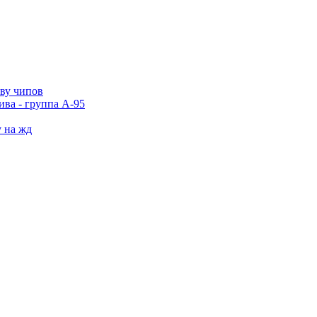
тву чипов
ива - группа А-95
у на жд