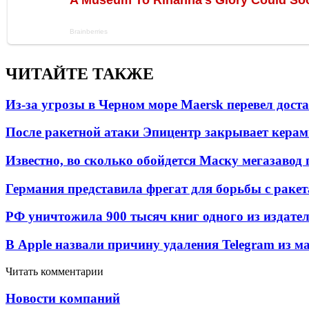
ЧИТАЙТЕ ТАКЖЕ
Из-за угрозы в Черном море Maersk перевел дост
После ракетной атаки Эпицентр закрывает керам
Известно, во сколько обойдется Маску мегазавод 
Германия представила фрегат для борьбы с раке
РФ уничтожила 900 тысяч книг одного из издател
В Apple назвали причину удаления Telegram из 
Читать комментарии
Новости компаний