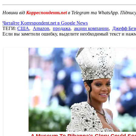
Новини від
Корреспондент.net
в Telegram та WhatsApp. Підпис
Читайте Korrespondent.net в Google News
ТЕГИ:
США
,
Amazon
,
продажа
,
акции компании
,
Джефф Без
Если вы заметили ошибку, выделите необходимый текст и нажми