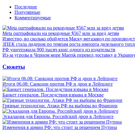
Последние
Популярные
Комментируемые
Meta оштрафовали на рекордные $567 млн за вред детям
Известно, во сколько обойдется Маску мегазавод по производс
ЗПЕК стала лидером по темпам роста импорта дизельного топл
РФ уничтожила 900 тысяч книг одного из издательств
Из-за угрозы в Черном море Maersk перевел доставку в Украин
Сюжеты
Итоги 06.08: Санкции против РФ и дрон в Лейпциге
Банкет генералов. Последствия взрыва в Москве
Грязные технологии. Атаки РФ на выборы во Франции
Эскалация для Европы. Российский дрон в Лейпциге
Изменения в армии РФ: что стоит за решением Путина