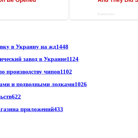
авку в Украину на жд
1448
ический завод в Украине
1124
по производству чипов
1102
тами и подводными лодками
1026
ьств
622
магазина приложений
433