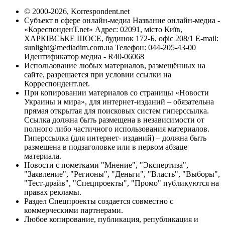
© 2000-2026, Korrespondent.net
Субъект в сфере онлайн-медиа Название онлайн-медиа -
«КореспонденТ.net» Адрес: 02091, місто Київ,
ХАРКІВСЬКЕ ШОСЕ, будинок 172-Б, офіс 208/1 E-mail:
sunlight@mediadim.com.ua
Телефон: 044-205-43-00
Идентификатор медиа - R40-06068
Использование любых материалов, размещённых на
сайте, разрешается при условии ссылки на
Корреспондент.net.
При копировании материалов со страницы «Новости
Украины и мира», для интернет-изданий – обязательна
прямая открытая для поисковых систем гиперссылка.
Ссылка должна быть размещена в независимости от
полного либо частичного использования материалов.
Гиперссылка (для интернет- изданий) – должна быть
размещена в подзаголовке или в первом абзаце
материала.
Новости с пометками "Мнение", "Экспертиза",
"Заявление", "Регионы", "Деньги", "Власть", "Выборы",
"Тест-драйв", "Спецпроекты", "Промо" публикуются на
правах рекламы.
Раздел Спецпроекты создается совместно с
коммерческими партнерами.
Любое копирование, публикация, републикация и